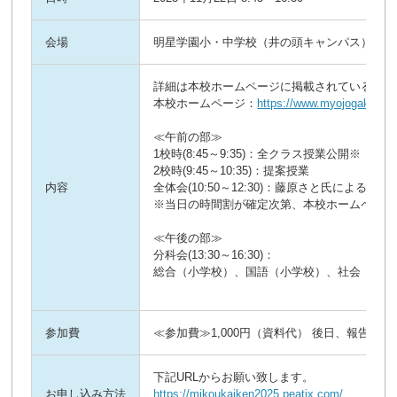
会場
明星学園小・中学校（井の頭キャンパス）
詳細は本校ホームページに掲載されている要項
本校ホームページ：
https://www.myojogakuen.e
≪午前の部≫
1校時(8:45～9:35)：全クラス授業公開※
2校時(9:45～10:35)：提案授業
内容
全体会(10:50～12:30)：藤原さと氏による講演
※当日の時間割が確定次第、本校ホームページ
≪午後の部≫
分科会(13:30～16:30)：
総合（小学校）、国語（小学校）、社会（小中
参加費
≪参加費≫1,000円（資料代） 後日、報告集
下記URLからお願い致します。
お申し込み方法
https://mjkoukaiken2025.peatix.com/