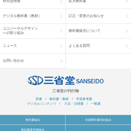
研究会情報
拡大教科書
デジタル教科書（教材）
訂正・変更のお知らせ
ユニバーサルデザイン
教科書販売について
への取り組み
ニュース
よくある質問
お問い合わせ
三省堂の刊行物
辞書
/
教科書・教材
/
学習参考書
デジタルコンテンツ
/
六法・法律書
/
一般書
教科書協会
全国教科書供給協会
教科書著作権協会