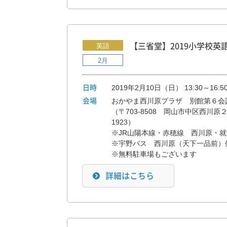
英語
【三省堂】2019小学校英語セミ
2月
2019年2月10日（日） 13:30～16:5
日時
おかやま西川原プラザ 別館第６会
会場
（〒703-8508 岡山市中区西川原２５
192
※JR山陽本線・赤穂線 西川原・就
※宇野バス 西川原（天下一品前）停
※無料駐車場もございます
詳細はこちら