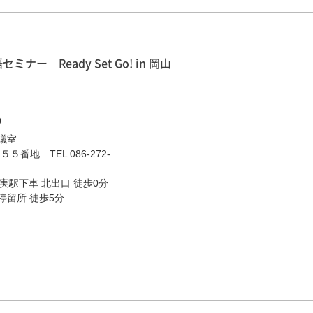
ナー Ready Set Go! in 岡山
0
議室
５番地 TEL 086-272-
3）
実駅下車 北出口 徒歩0分
留所 徒歩5分