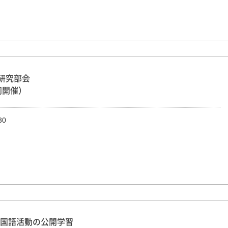
研究部会
同開催）
30
国語活動の公開学習