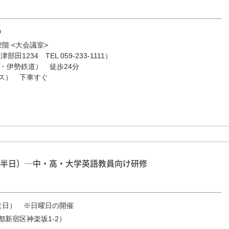
0
階 <大会議室>
田1234 TEL 059-233-1111）
・伊勢鉄道） 徒歩24分
ス） 下車すぐ
半日）─中・高・大学英語教員向け研修
日（日） ※日曜日の開催
新宿区神楽坂1-2）