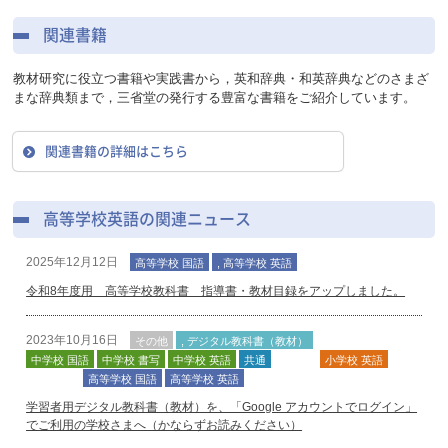
関連書籍
教材研究に役立つ書籍や実践書から，英和辞典・和英辞典などのさまざ
まな辞典類まで，三省堂の発行する豊富な書籍をご紹介しています。
関連書籍の詳細はこちら
高等学校英語の関連ニュース
2025年12月12日
高等学校 国語
, 高等学校 英語
令和8年度用 高等学校教科書 指導書・教材目録をアップしました。
2023年10月16日
その他
, デジタル教科書（教材）
中学校
中学校 国語
中学校 書写
中学校 英語
共通
小学校
小学校 英語
高等学校
高等学校 国語
高等学校 英語
学習者用デジタル教科書（教材）を、「Google アカウントでログイン」
でご利用の学校さまへ（かならずお読みください）