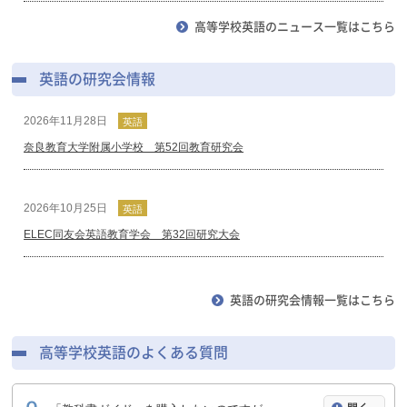
2023年2月8日
デジタル教科書（教材）
, 中学校
中学校 国語
高等学校英語のニュース一覧はこちら
中学校 書写
中学校 英語
高等学校
高等学校 英語
【一部解消】iPad 向けビューアアプリ「ことまなP」およびクラウド版
英語の研究会情報
（iPad のsafari でのご利用）における、一部コンテンツの表示不調の解
消（中学校英語および国語・指導者用）について
2026年11月28日
英語
奈良教育大学附属小学校 第52回教育研究会
2026年10月25日
英語
ELEC同友会英語教育学会 第32回研究大会
2026年08月29日
英語
英語の研究会情報一覧はこちら
KEEN（関西小学校英語教育ネットワーク）第23回夏の終わりの勉強会
高等学校英語のよくある質問