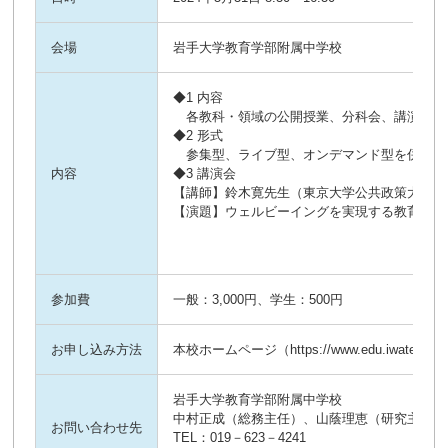
会場
岩手大学教育学部附属中学校
◆1 内容
各教科・領域の公開授業、分科会、講演会
◆2 形式
参集型、ライブ型、オンデマンド型を併用し
内容
◆3 講演会
【講師】鈴木寛先生（東京大学公共政策大学院
【演題】ウェルビーイングを実現する教育の在
参加費
一般：3,000円、学生：500円
お申し込み方法
本校ホームページ（https://www.edu.iwate-u.
岩手大学教育学部附属中学校
中村正成（総務主任）、山蔭理恵（研究主任）
お問い合わせ先
TEL：019－623－4241