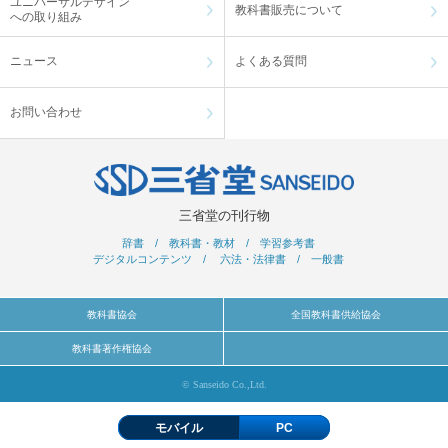
ユニバーサルデザイン
教科書販売について
への取り組み
ニュース
よくある質問
お問い合わせ
三省堂の刊行物
辞書
/
教科書・教材
/
学習参考書
デジタルコンテンツ
/
六法・法律書
/
一般書
教科書協会
全国教科書供給協会
教科書著作権協会
© Sanseido Co.,Ltd.
モバイル
PC