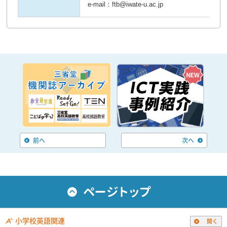
e-mail：ftb@iwate-u.ac.jp
前へ
次へ
小学校英語関連
開く