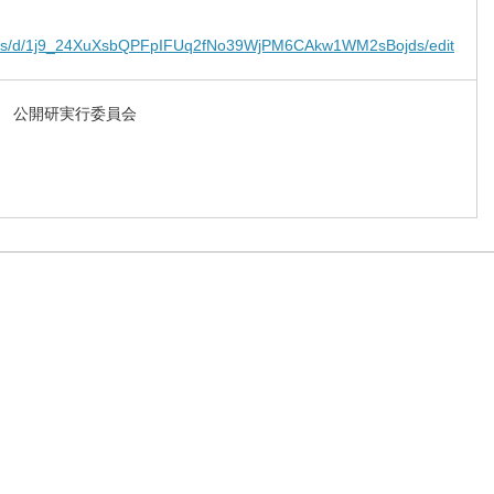
orms/d/1j9_24XuXsbQPFpIFUq2fNo39WjPM6CAkw1WM2sBojds/edit
 公開研実行委員会