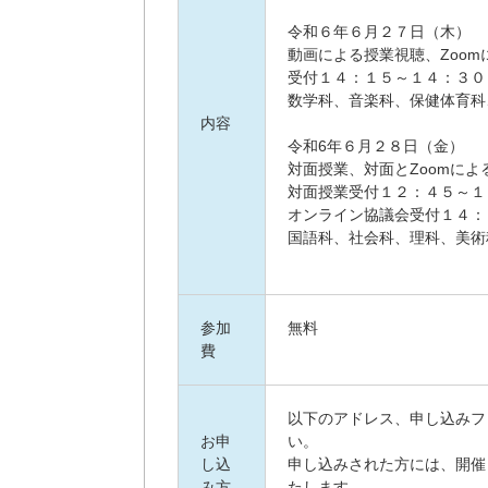
令和６年６月２７日（木）
動画による授業視聴、Zoo
受付１４：１５～１４：３０
数学科、音楽科、保健体育科
内容
令和6年６月２８日（金）
対面授業、対面とZoomに
対面授業受付１２：４５～
オンライン協議会受付１４：
国語科、社会科、理科、美術
参加
無料
費
以下のアドレス、申し込みフ
お申
い。
し込
申し込みされた方には、開催
み方
たします。