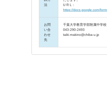
法
U R L：
https://docs.google.com/f
お問
千葉大学教育学部附属中学校
い合
043-290-2493
わせ
taiki.makino@chiba-u.jp
先