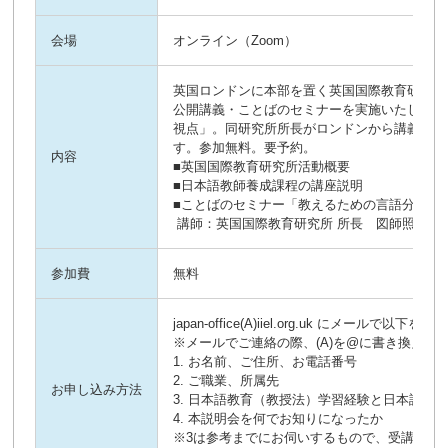
会場
オンライン（Zoom）
英国ロンドンに本部を置く英国国際教育研究所
公開講義・ことばのセミナーを実施いたします
視点」。同研究所所長がロンドンから講義を行
す。参加無料。要予約。

内容
■英国国際教育研究所活動概要

■日本語教師養成課程の講座説明

■ことばのセミナー「教えるための言語分析の視
 講師：英国国際教育研究所 所長　図師照幸（
参加費
無料
japan-office(A)iiel.org.uk にメールで以下
※メールでご連絡の際、(A)を@に書き換えて
1. お名前、ご住所、お電話番号

2. ご職業、所属先

お申し込み方法
3. 日本語教育（教授法）学習経験と日本語指導
4. 本説明会を何でお知りになったか

※3は参考までにお伺いするもので、受講や参