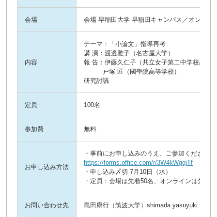
会場
会場 早稲田大学 早稲田キャンパス／オンライン
テーマ：「小論文」指導再考
講 演：渡邉雅子（名古屋大学）
内容
報 告：伊藤久仁子（共立女子第二中学校高等
戸塚 匠（國學院高等学校）
研究討議
定員
100名
参加費
無料
・事前にお申し込みのうえ、ご参加ください。
https://forms.office.com/r/3W4kWgqiTf
お申し込み方法
・申し込み〆切 7月10日（水）
・定員：会場は先着50名、オンラインは先着1
お問い合わせ先
島田康行（筑波大学）shimada.yasuyuki.fb@u.tsu