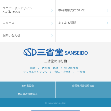
ユニバーサルデザイン
教科書販売について
への取り組み
ニュース
よくある質問
お問い合わせ
三省堂の刊行物
辞書
/
教科書・教材
/
学習参考書
デジタルコンテンツ
/
六法・法律書
/
一般書
教科書協会
全国教科書供給協会
教科書著作権協会
© Sanseido Co.,Ltd.