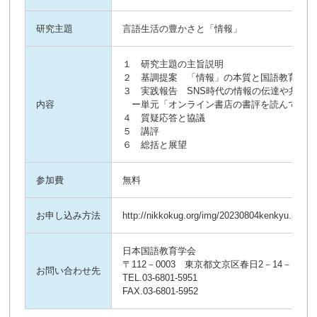
研究主題
言語生活の豊かさと「情報」
１ 研究主題の主旨説明
２ 基調提案 「情報」の本質と国語教育での
３ 実践報告 SNS時代の情報の伝達や共有
内容
ー単元「オンライン書店の書評を読んで読書
４ 質疑応答と協議
５ 講評
６ 総括と展望
参加費
無料
お申し込み方法
http://nikkokug.org/img/20230804kenkyu.pdf
日本国語教育学会
〒112－0003 東京都文京区春日2－14－10－1
お問い合わせ先
TEL.03-6801-5951
FAX.03-6801-5952