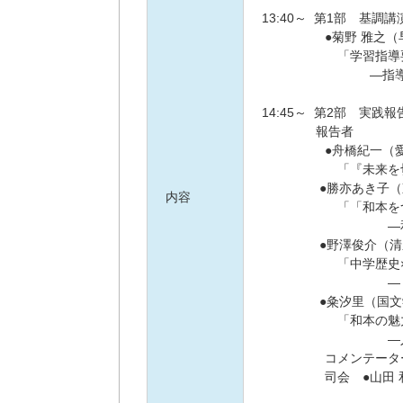
13:40～ 第1部 基調
●菊野 雅之（早
「学習指導要領
―指導事項を視点
14:45～ 第2部 実
報告者
●舟橋紀一（愛知
「『未来を切り拓
●勝亦あき子（東京
内容
「「和本をつく
―和のブックデザ
●野澤俊介（清泉女
「中学歴史×く
―くずし字で歴
●粂汐里（国文学
「和本の魅力を
―人文知コミュ
コメンテーター ●
司会 ●山田 和人