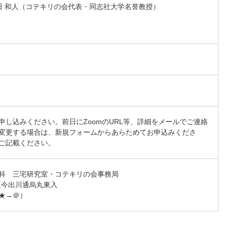
山田 和人（コテキリの会代表・同志社大学名誉教授）
申し込みください。前日にZoomのURL等、詳細をメールでご連絡
変更する場合は、新規フォームからあらためてお申込みくださ
ご記載ください。
科 三宅研究室・コテキリの会事務局
京区今出川通烏丸東入
om（★→＠）