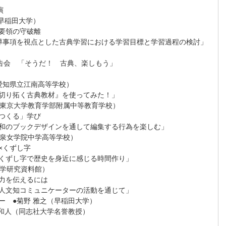
講演
稲田大学）
の守破離
とした古典学習における学習目標と学習過程の検討」
践報告会 「そうだ！ 古典、楽しもう」
県立江南高等学校）
く古典教材』を使ってみた！」
大学教育学部附属中等教育学校）
る」学び
インを通して編集する行為を楽しむ」
学院中学高等学校）
ずし字
史を身近に感じる時間作り」
研究資料館）
伝えるには
ニケーターの活動を通じて」
菊野 雅之（早稲田大学）
（同志社大学名誉教授）