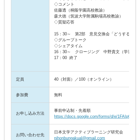
◇コメント
佐藤透（桐蔭学園高校教諭）
森大徳（筑波大学附属駒場高校教諭）
◇質疑応答
15：30～ 第2部 意見交換会「どうする！
◇グループトーク
◇シェアタイム
16：30～ クロージング 中野貴文（学習院
17：00 終了
定員
40（対面）／100（オンライン）
参加費
無料
事前申込制・先着順
お申し込み方法
https://docs.google.com/forms/d/e/1FAIp
日本文学アクティブラーニング研究会
お問い合わせ先
nihonbungakual@gmail.com