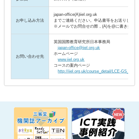
japan-office(A)iiel.org.uk

お申し込み方法
までご連絡ください。申込書等をお送りします。
※メールでお問合せの際，(A)を@に書き換え
英国国際教育研究所日本事務局

japan-office@iiel.org.uk
ホームページ

お問い合わせ先
www.iiel.org.uk
コースの案内ページ

http://iiel.org.uk/course_detail/LCE-GS_JTT