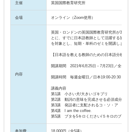
主催
英国国際教育研究所
会場
オンライン（Zoom使用）
英国・ロンドンの英国国際教育研究所が30年
とに、すでに日本語教師として活躍する皆さん
を対象とし、短期・単科のゼミを開講します。

【日本語を教える教師のための日本語分析の視点
開講期間　2021年6月25日－7月23日／全5講

内容
開講時間　毎週金曜日／日本19:00-20:30（英国11:
講義内容

第1講　小さい犬/大きいゴキブリ

第2講　動詞の意味を完成させる必須成分

第3講　発話者に支配されるコ・ソ・ア

第4講　I am the coffee.

第5講　ブタを5キロください/５キロのブタを
参加費
18,000円（全5講）