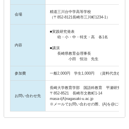
精道三川台中学高等学校

会場
（〒852-8121長崎市三川町1234-1）
■実践研究発表

　　幼・小・中・特支・高　各1名

内容
■講演

　　長崎県教育会理事長

　　　　　小田　恒治　先生
参加費
一般2,000円 学生1,000円 （資料代含む）
長崎大学教育学部　国語科教育　平瀬研究室

〒852-8521　長崎市文教町1-14

お問い合わせ先
masa-i(A)nagasaki-u.ac.jp

※メールでお問い合わせの際、(A)を@に書き