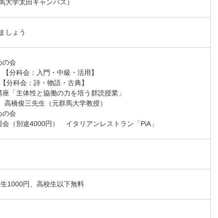
馬大学太田キャンパス）
ましょう
めの会

習Ｉ【分科会：入門・中級・活用】

習II【分科会：詩・物語・古典】

特別講座「主体性と協働の力を培う群読授業」　

師　高橋俊三先生（元群馬大学教授）

めの会

懇親会（別途4000円）　イタリアンレストラン「PiA」
学生1000円、高校生以下無料