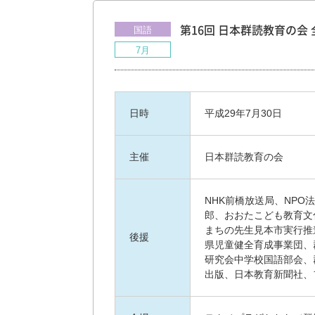
国語
第16回 日本群読教育の会
7月
日時
平成29年7月30日
主催
日本群読教育の会
NHK前橋放送局、NPO
郎、おおたこども教育文
まちの先生見本市実行推
後援
県児童健全育成事業団、
研究会中学校国語部会、
出版、日本教育新聞社、