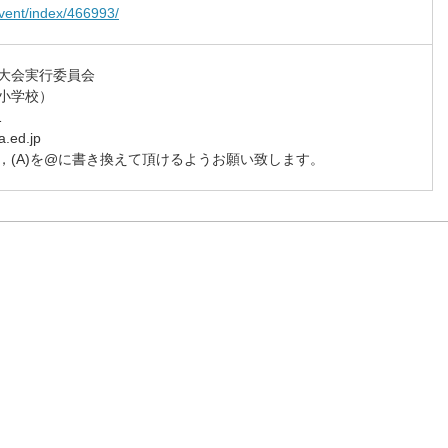
vent/index/466993/
大会実行委員会

小学校）



a.ed.jp
，(A)を@に書き換えて頂けるようお願い致します。