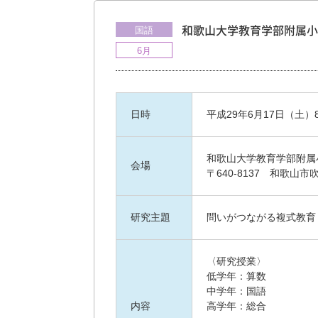
国語
和歌山大学教育学部附属小
6月
日時
平成29年6月17日（土）8:
和歌山大学教育学部附属
会場
〒640-8137 和歌山市吹
研究主題
問いがつながる複式教育
〈研究授業〉
低学年：算数
中学年：国語
内容
高学年：総合