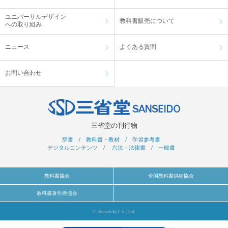
ユニバーサルデザイン
教科書販売について
への取り組み
ニュース
よくある質問
お問い合わせ
三省堂の刊行物
辞書
/
教科書・教材
/
学習参考書
デジタルコンテンツ
/
六法・法律書
/
一般書
教科書協会
全国教科書供給協会
教科書著作権協会
© Sanseido Co.,Ltd.