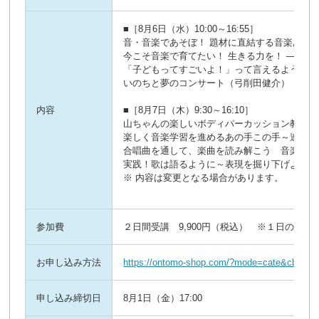
■［8月6日（水）10:00～16:55］
音・音楽であそぼ！ 題材に直結する音楽あそ
今こそ音楽で育てたい！ 生きる力を！ ―生
「子どもってすごいよ！」って言えるような授
いのちと夢のコンサート（弓削田健介）
内容
■［8月7日（木）9:30～16:10］
山ちゃんの楽しいボディパーカッション教育入
楽しく音楽学習を進めるあの手この手～連載が
合唱曲を通して、楽曲を読み解こう 音楽の真
実践！歌は語るように～表現を掘り下げよう～
※ 内容は変更となる場合があります。
参加費
２日間受講 9,900円（税込） ※１日のみ参加
お申し込み方法
https://ontomo-shop.com/?mode=cate&cbid=2
申し込み締切日
8月1日（金）17:00