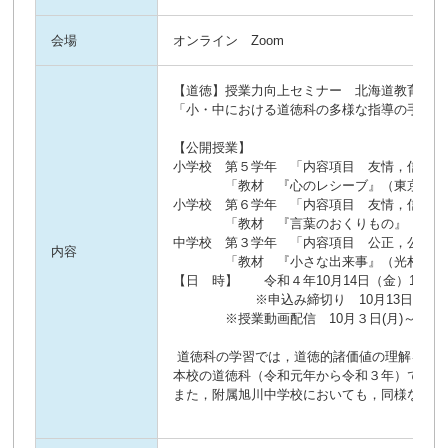
会場
オンライン Zoom
【道徳】授業力向上セミナー 北海道教育大学
「小・中における道徳科の多様な指導の手立て
【公開授業】
小学校 第５学年 「内容項目 友情，信頼」
「教材 『心のレシーブ』（東京書
小学校 第６学年 「内容項目 友情，信頼」
「教材 『言葉のおくりもの』（東京
中学校 第３学年 「内容項目 公正，公平，
内容
「教材 『小さな出来事』（光村図
【日 時】 令和４年10月14日（金）15：30
※申込み締切り 10月13日（木
※授業動画配信 10月３日(月)～10月1
道徳科の学習では，道徳的諸価値の理解を本に
本校の道徳科（令和元年から令和３年）では，
また，附属旭川中学校においても，同様な研究