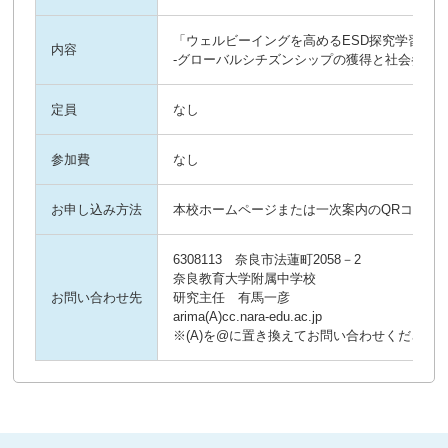
「ウェルビーイングを高めるESD探究学習の
内容
-グローバルシチズンシップの獲得と社会参画
定員
なし
参加費
なし
お申し込み方法
本校ホームページまたは一次案内のQRコード
6308113 奈良市法蓮町2058－2
奈良教育大学附属中学校
お問い合わせ先
研究主任 有馬一彦
arima(A)cc.nara-edu.ac.jp
※(A)を@に置き換えてお問い合わせください