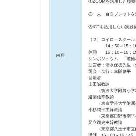
①ZOOMを活用した模擬授
幸阪創平（東
②一人一台タブレットを活
鈴木賢一（愛
③ICTを活用しない実践発
古見豪基（埼
（２）ロイロ・スクール
14：50～15：10
休憩 15：10～15：1
内容
シンポジュウム 「道徳
助言者：清水保徳先生（
司会・進行：幸阪創平
登壇者
山田誠教諭
（筑波大学附属小学校
遠藤信幸教諭
（東京学芸大学附属小
小杉純平主幹教諭
（東京都日野市南平小
足立顕史主幹教諭
（東京都八王子市立由
講話 16：00～16：4