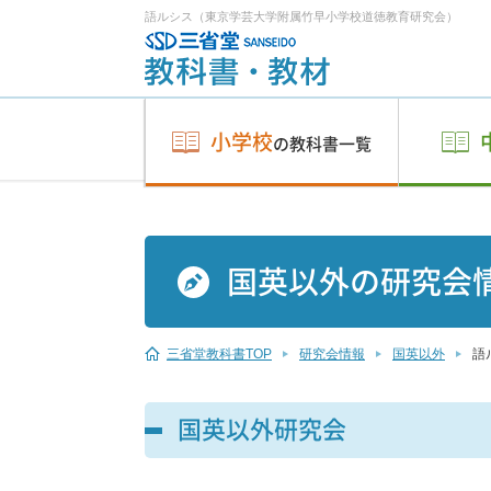
語ルシス（東京学芸大学附属竹早小学校道徳教育研究会）
小学校
の教科書一覧
国英以外の研究会
三省堂教科書TOP
研究会情報
国英以外
語
国英以外研究会