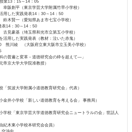
業13：15～14：05
京学芸大学附属竹早小学校）
用した実践発表14：30～14：50
知県あま市七宝小学校）
表14：30～14：50
玉県和光市立第五小学校）
を活用した実践発表（教材：泣いた赤鬼）
 熊川綾 （大阪府立東大阪市立玉美小学校）
5
科の普遍と変革－道徳研究会の枠を超えて―」
元帝京大学大学院准教授）
「筑波大学附属小道徳教育研究会」代表）
金井小学校「新しい道徳教育を考える会」 事務局）
学校「東京学芸大学道徳教育研究会ニュートラルの会」世話人
紀木東小学校本研究会会員）
5 交渉中