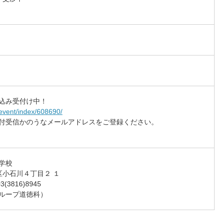
込み受付け中！
event/index/608690/
付受信かのうなメールアドレスをご登録ください。
学校
京区小石川４丁目２ １
03(3816)8945
ループ道徳科）