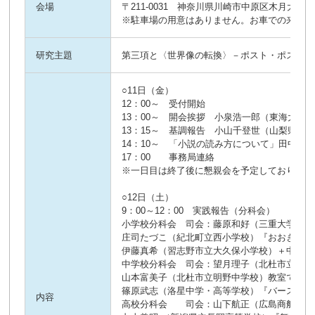
会場
〒211-0031 神奈川県川崎市中原区木月大町6-
※駐車場の用意はありません。お車での来場は
研究主題
第三項と〈世界像の転換〉－ポスト・ポストモ
○11日（金）
12：00～ 受付開始
13：00～ 開会挨拶 小泉浩一郎（東海大学
13：15～ 基調報告 小山千登世（山梨県立
14：10～ 「小説の読み方について」田中実
17：00 事務局連絡
※一日目は終了後に懇親会を予定しております
○12日（土）
9：00～12：00 実践報告（分科会）
小学校分科会 司会：藤原和好（三重大学名誉
庄司たづこ（紀北町立西小学校）『おおきなか
伊藤真希（習志野市立大久保小学校）＋中村龍
中学校分科会 司会：望月理子（北杜市立須玉
山本富美子（北杜市立明野中学校）教室で読む
篠原武志（洛星中学・高等学校）『バースディ
内容
高校分科会 司会：山下航正（広島商船高等