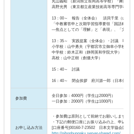
丸山義昭 （新潟県立長岡高等学校）『舞姫』
高野光男 （東京都立産業技術高等専門学校）
13：00～ 報告（全体会） 須貝千里（山梨
「中教審答申と次期学習指導要領「国語科」の
―焦点としての「理解」と「表現」、「文」ま
13：35～ 実践提案（全体会）・討議 司会
小学校：山中勇夫（宇都宮市立御幸小学校）教
中学校：鈴木正和（静岡英和学院大学）「芥川
高校：山中正樹（創価大学）
15：40～ 討議
16：40～ 閉会挨拶 府川源一郎（日本体育
全日参加：4000円（学生は2000円）
参加費
一日参加：2000円（学生は1000円）
・参加費は原則として前納でお願いします。
・下記の郵便口座にお振り込みの上、申込用紙
お申し込み方法
[口座番号]00160-7-23502 日本文学協会国
http://nihonbungaku.server-shared.com/