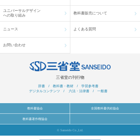
ユニバーサルデザイン
教科書販売について
への取り組み
ニュース
よくある質問
お問い合わせ
三省堂の刊行物
辞書
/
教科書・教材
/
学習参考書
デジタルコンテンツ
/
六法・法律書
/
一般書
教科書協会
全国教科書供給協会
教科書著作権協会
© Sanseido Co.,Ltd.