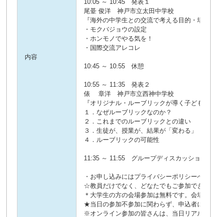
10:05 ～ 10:45 発表１
尾䑓 俊洋 神戸市立太田中学校
『海外の中学生との交流で考える目的・場面・
・モクバジョウの設定
・ホンモノでやる気を！
・国際交流アレコレ
内容
10:45 ～ 10:55 休憩
10:55 ～ 11:35 発表２
俵 章洋 神戸市立西神中学校
『オリジナル・ルーブリックが導く子どもたち
１．なぜルーブリックなのか？
２．これまでのルーブリックとの違い
３．生徒が、授業が、結果が「変わる」
４．ルーブリックの可能性
11:35 ～ 11:55 グループディスカッシ
・お申し込みにはプライバシーポリシーへの同
☆教員だけでなく、どなたでもご参加できます
＊大学生の方の会場参加は無料です。会場参加
★当日の参加不参加に関わらず、申込者には記
※オンライン参加の皆さんは、当日リアルタイ