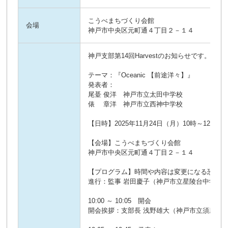
こうべまちづくり会館
会場
神戸市中央区元町通４丁目２－１４
神戸支部第14回Harvestのお知らせです
テーマ：『Oceanic 【前途洋々】』
発表者：
尾䑓 俊洋 神戸市立太田中学校
俵 章洋 神戸市立西神中学校
【日時】2025年11月24日（月）10時～12時
【会場】こうべまちづくり会館
神戸市中央区元町通４丁目２－１４
【プログラム】時間や内容は変更になる恐れが
進行：監事 岩田慶子（神戸市立星陵台中学校
10:00 ～ 10:05 開会
開会挨拶：支部長 浅野雄大（神戸市立須磨翔風