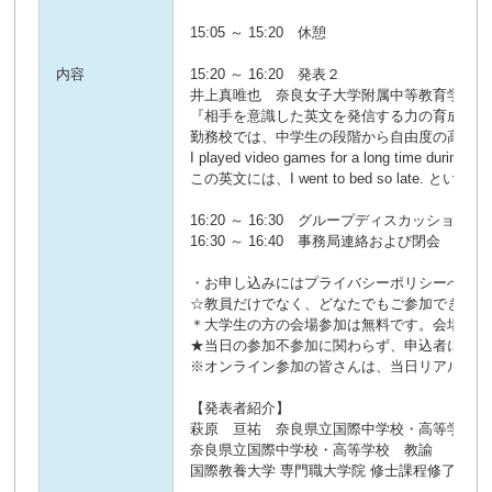
15:05 ～ 15:20 休憩
内容
15:20 ～ 16:20 発表２
井上真唯也 奈良女子大学附属中等教育学校
『相手を意識した英文を発信する力の育成』
勤務校では、中学生の段階から自由度の高いWr
I played video games for a long time during th
この英文には、I went to bed s
16:20 ～ 16:30 グループディスカッション
16:30 ～ 16:40 事務局連絡および閉会
・お申し込みにはプライバシーポリシーへの同
☆教員だけでなく、どなたでもご参加できます
＊大学生の方の会場参加は無料です。会場参加
★当日の参加不参加に関わらず、申込者には記
※オンライン参加の皆さんは、当日リアルタイ
【発表者紹介】
萩原 亘祐 奈良県立国際中学校・高等学校
奈良県立国際中学校・高等学校 教諭
国際教養大学 専門職大学院 修士課程修了。現職の中高教