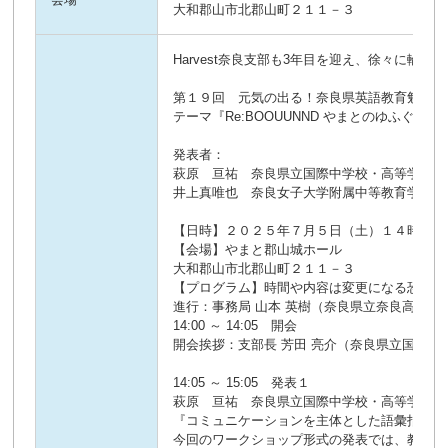
大和郡山市北郡山町２１１－３
Harvest奈良支部も3年目を迎え、徐々
第１９回 元気の出る！奈良県英語教育勉強会
テーマ『Re:BOOUUNND やまとのゆふぐれ』
発表者：
萩原 亘祐 奈良県立国際中学校・高等学校
井上真唯也 奈良女子大学附属中等教育学校
【日時】２０２５年７月５日（土）１４時～１
【会場】やまと郡山城ホール
大和郡山市北郡山町２１１－３
【プログラム】時間や内容は変更になる恐れが
進行：事務局 山本 英樹（奈良県立奈良高等学
14:00 ～ 14:05 開会
開会挨拶：支部長 芳田 亮介（奈良県立国際中
14:05 ～ 15:05 発表１
萩原 亘祐 奈良県立国際中学校・高等学校
『コミュニケーションを主体とした語彙指導と
今回のワークショップ形式の発表では、教科書