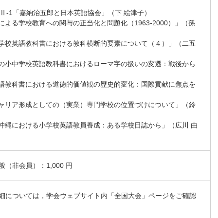
Ⅱ-1「嘉納治五郎と日本英語協会」（下 絵津子）
による学校教育への関与の正当化と問題化（1963-2000）」（孫
中学校英語教科書における教科横断的要素について（４）」（二五
籍の小中学校英語教科書におけるローマ字の扱いの変遷：戦後から
英語教科書における道徳的価値観の歴史的変化：国際貢献に焦点を
）
キャリア形成としての（実業）専門学校の位置づけについて」（鈴
期沖縄における小学校英語教員養成：ある学校日誌から」（広川 由
非会員）：1,000 円
細については，学会ウェブサイト内「全国大会」ページをご確認