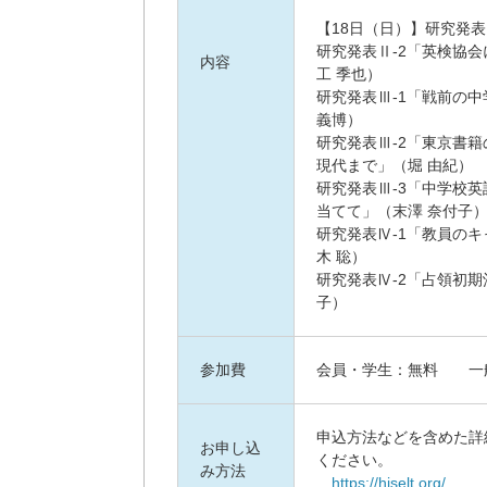
【18日（日）】研究発表
研究発表Ⅱ-2「英検協会
内容
工 季也）
研究発表Ⅲ-1「戦前の
義博）
研究発表Ⅲ-2「東京書
現代まで」（堀 由紀）
研究発表Ⅲ-3「中学校
当てて」（末澤 奈付子
研究発表Ⅳ-1「教員の
木 聡）
研究発表Ⅳ-2「占領初
子）
参加費
会員・学生：無料 一般（
申込方法などを含めた詳
お申し込
ください。
み方法
https://hiselt.org/