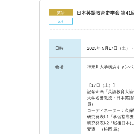
英語
日本英語教育史学会 第4
5月
日時
2025年 5月17日（土）
会場
神奈川大学横浜キャンパス
【17日（土）】
記念企画「英語教育大論
大学名誉教授・日本英語教
員）
コーディネーター：久保
研究発表I-1「学習指
研究発表I-2「戦後日
変遷」（松岡 翼）