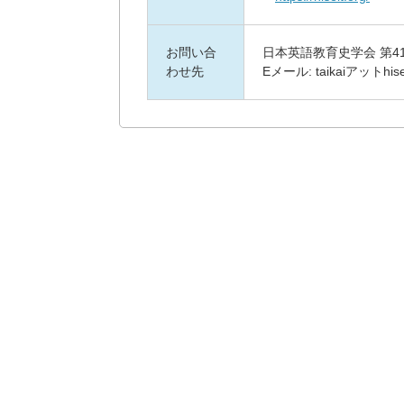
お問い合
日本英語教育史学会 第
わせ先
Eメール: taikaiアットhisel