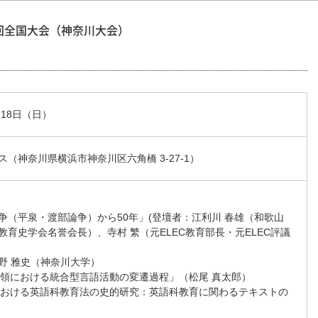
1回全国大会（神奈川大会）
・18日（日）
（神奈川県横浜市神奈川区六角橋 3-27-1）
争（平泉・渡部論争）から50年」(登壇者：江利川 春雄（和歌山
育史学会名誉会長）、寺村 繁（元ELEC教育部長・元ELEC評議
野 雅史（神奈川大学）
導要領における統合型言語活動の変遷過程」（松尾 真太郎）
本における英語科教育法の史的研究：英語科教育に関わるテキストの