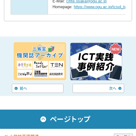
E-Mail:
ciflte.osaka@ogu.ac.jp
Homepage:
https://www.ogu.ac.jp/tcsol_tesol/
前へ
次へ