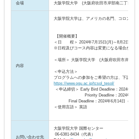
会場
大阪学院大学 (大阪府吹田市岸部南二丁目36番
大阪学院大学は、アメリカの名門、コロンビア大学 Tea
【開催概要】
＜日 程＞ 2024年7月15日(月)～8月2日(金
※日程及びコース内容は変更になる場合がある
＜場所＞ 大阪学院大学 (大阪府吹田市岸部南二
内容
＜申込方法＞
プログラムへの参加をご希望の方は、下記の申
https://www.ogu.ac.jp/tcsol_tesol/
＜申込締切＞ Early Bird Deadline：2024年
Priority Deadline：2024年3月
Final Deadline：2024年6月14日（金）
＜使用言語＞ 英語
大阪学院大学 国際センター
06-6381-8434（代表）
お問い合わせ先