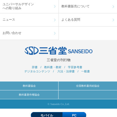
ユニバーサルデザイン
教科書販売について
への取り組み
ニュース
よくある質問
お問い合わせ
三省堂の刊行物
辞書
/
教科書・教材
/
学習参考書
デジタルコンテンツ
/
六法・法律書
/
一般書
教科書協会
全国教科書供給協会
教科書著作権協会
© Sanseido Co.,Ltd.
モバイル
PC