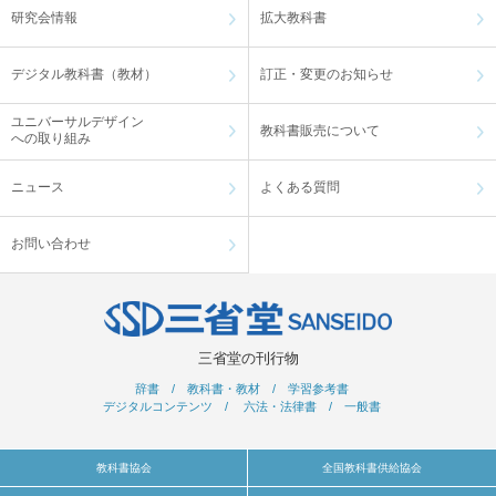
研究会情報
拡大教科書
デジタル教科書（教材）
訂正・変更のお知らせ
ユニバーサルデザイン
教科書販売について
への取り組み
ニュース
よくある質問
お問い合わせ
三省堂の刊行物
辞書
/
教科書・教材
/
学習参考書
デジタルコンテンツ
/
六法・法律書
/
一般書
教科書協会
全国教科書供給協会