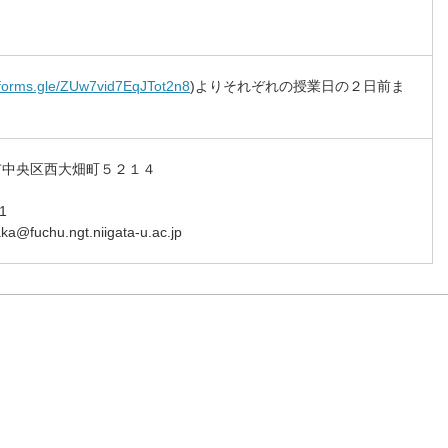
//forms.gle/ZUw7vid7EqJTot2n8
)よりそれぞれの授業日の２日前ま
潟市中央区西大畑町５２１４
1
chu.ngt.niigata-u.ac.jp