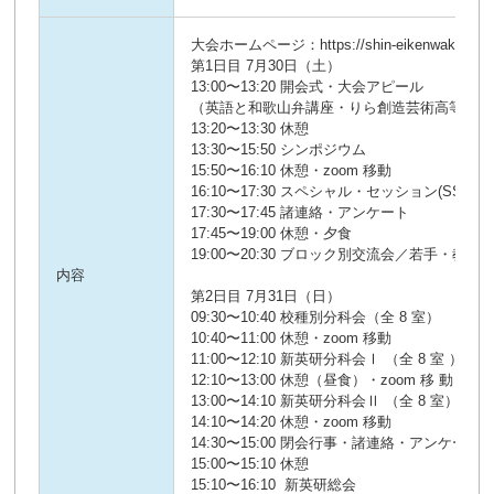
大会ホームページ：https://shin-eikenwakayamatai
第1日目 7月30日（土）
13:00〜13:20 開会式・大会アピール
（英語と和歌山弁講座・りら創造芸術高等学校
13:20〜13:30 休憩
13:30〜15:50 シンポジウム
15:50〜16:10 休憩・zoom 移動
16:10〜17:30 スペシャル・セッション(SS) 
17:30〜17:45 諸連絡・アンケート
17:45〜19:00 休憩・夕食
19:00〜20:30 ブロック別交流会／若手・教職
内容
第2日目 7月31日（日）
09:30〜10:40 校種別分科会（全 8 室）
10:40〜11:00 休憩・zoom 移動
11:00〜12:10 新英研分科会Ⅰ （全 8 室 ）
12:10〜13:00 休憩（昼食）・zoom 移 動
13:00〜14:10 新英研分科会Ⅱ （全 8 室）
14:10〜14:20 休憩・zoom 移動
14:30〜15:00 閉会行事・諸連絡・アンケート
15:00〜15:10 休憩
15:10〜16:10 新英研総会