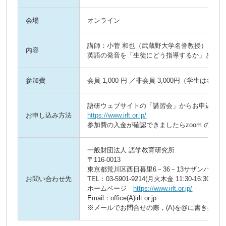
会場
オンライン
講師：小菅 和也（武蔵野大学名誉教授）（ア
内容
英語の発音を「生徒にどう指導するか」という
参加費
会員 1,000 円 ／非会員 3,000円（学生は各半
語研ウェブサイトの「講習会」からお申込みく
お申し込み方法
https://www.irlt.or.jp/
参加費の入金が確認できましたらzoom のミ
一般財団法人 語学教育研究所
〒116-0013
東京都荒川区西日暮里6－36－13サザンパレス
お問い合わせ先
TEL：03-5901-9214(月火木金 11:30-16:30)
ホームページ
https://www.irlt.or.jp/
Email：office(A)irlt.or.jp
※メールでお問合せの際，(A)を@に書き換え