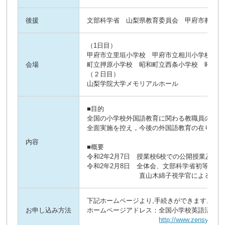
後援
文部科学省 山梨県教育委員会 甲府市教育委
（1日目）

甲府市立里垣小学校　甲府市立相川小学校　山
会場
町立押原小学校　昭和町立西条小学校　昭和町
（２日目）

山梨学院大学メモリアルホール
■目的

全国の小学校外国語教育に関わる教職員の研究
全面実施を控え，今後の外国語教育の在り方に
内容
■概要

令和2年2月7日　授業校6校での公開授業及び研
令和2年2月8日　全体会、文部科学省初等中等教
　　　　　　　　直山木綿子視学官による講演
下記ホームページより,手続きができます。
お申し込み方法
ホームページアドレス：全国小学校英語活動実
http://www.zensyoei.jp