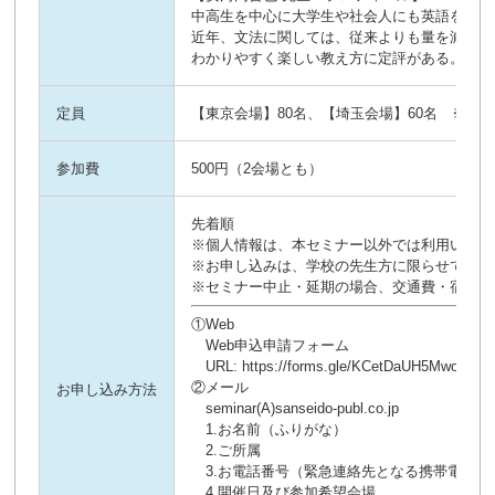
中高生を中心に大学生や社会人にも英語を教え
近年、文法に関しては、従来よりも量を減らし
わかりやすく楽しい教え方に定評がある。近著
定員
【東京会場】80名、【埼玉会場】60名 ※定
参加費
500円（2会場とも）
先着順
※個人情報は、本セミナー以外では利用いたし
※お申し込みは、学校の先生方に限らせていた
※セミナー中止・延期の場合、交通費・宿泊費
①Web
Web申込申請フォーム
URL: https://forms.gle/KCetDaUH5MwoqTW
②メール
お申し込み方法
seminar(A)sanseido-publ.co.jp
1.お名前（ふりがな）
2.ご所属
3.お電話番号（緊急連絡先となる携帯電話な
4.開催日及び参加希望会場