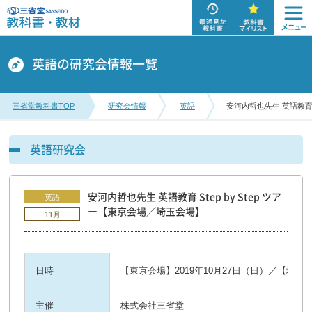
英語の研究会情報一覧
三省堂教科書TOP
研究会情報
英語
安河内哲也先生 英語教育 S
英語研究会
安河内哲也先生 英語教育 Step by Step ツア
英語
ー【東京会場／埼玉会場】
11月
日時
【東京会場】2019年10月27日（日）／【埼玉会
主催
株式会社三省堂