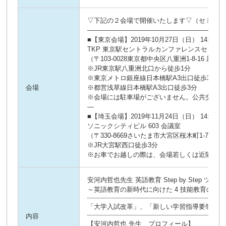
▽下記の２会場で開催いたします▽（セミナー
—————————————————————
■【東京会場】2019年10月27日（日） 14:00～1
TKP 東京駅セントラルカンファレンスセンター 
（〒103-0028東京都中央区八重洲1-8-16 新槇
※JR東京駅八重洲北口から徒歩1分
※東京メトロ銀座線日本橋駅A3出口徒歩3分
会場
※都営浅草線日本橋駅A3出口徒歩3分
※会場には駐車場がございません。公共交通機
—
■【埼玉会場】2019年11月24日（日） 14:00～1
ソニックシティビル 603 会議室
（〒330-8669さいたま市大宮区桜木町1-7-5
※JR大宮駅西口徒歩3分
※お車でお越しの際は、会場若しくは近隣の有
安河内哲也先生 英語教育 Step by Step ツアー
～英語教育の新時代に向けた 4 技能教育の実
「大学入試改革」、「新しい学習指導要領の本
内容
【安河内哲也 先生 プロフィール】