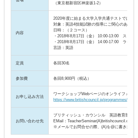
（東京都新宿区神楽坂1-2）
2020年度に始まる大学入学共通テストでは民
対象：英語4技能試験の指導にご関心のある中
日時：（２コース）
内容
・2018年8月17日（金） 10:00-13:00 ス
・2018年8月17日（金） 14:00-17:00 ラ
言語：英語
定員
各回30名
参加費
各回8,900円（税込）
ワークショップWebページのオンライフォー
お申し込み方法
https://www.britishcouncil.jp/programmes/englis
ブリティッシュ・カウンシル 英語教育部門
お問い合わせ先
EMail：TeacherSeminar(A)britishcouncil.or.jp
※メールでお問合せの際、(A)を@に書き換え