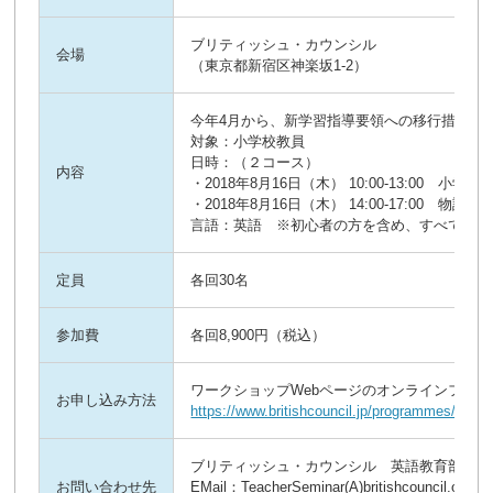
ブリティッシュ・カウンシル
会場
（東京都新宿区神楽坂1-2）
今年4月から、新学習指導要領への移行措置と
対象：小学校教員
日時：（２コース）
内容
・2018年8月16日（木） 10:00-13:00 小
・2018年8月16日（木） 14:00-17:00 
言語：英語 ※初心者の方を含め、すべての先
定員
各回30名
参加費
各回8,900円（税込）
ワークショップWebページのオンラインフォ
お申し込み方法
https://www.britishcouncil.jp/programmes/engli
ブリティッシュ・カウンシル 英語教育部門
お問い合わせ先
EMail：TeacherSeminar(A)britishcouncil.or.jp