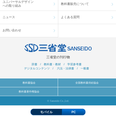
ユニバーサルデザイン
教科書販売について
への取り組み
ニュース
よくある質問
お問い合わせ
三省堂の刊行物
辞書
/
教科書・教材
/
学習参考書
デジタルコンテンツ
/
六法・法律書
/
一般書
教科書協会
全国教科書供給協会
教科書著作権協会
© Sanseido Co.,Ltd.
モバイル
PC