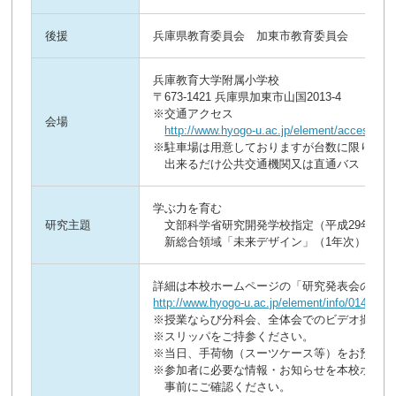
後援
兵庫県教育委員会 加東市教育委員会
兵庫教育大学附属小学校
〒673-1421 兵庫県加東市山国2013-4
※交通アクセス
会場
http://www.hyogo-u.ac.jp/element/access.ph
※駐車場は用意しておりますが台数に限りがあ
出来るだけ公共交通機関又は直通バス（JR新
学ぶ力を育む
研究主題
文部科学省研究開発学校指定（平成29年度～
新総合領域「未来デザイン」（1年次）
詳細は本校ホームページの「研究発表会のご案
http://www.hyogo-u.ac.jp/element/info/014265.
※授業ならび分科会、全体会でのビデオ撮影は
※スリッパをご持参ください。
※当日、手荷物（スーツケース等）をお預かり
※参加者に必要な情報・お知らせを本校ホーム
事前にご確認ください。