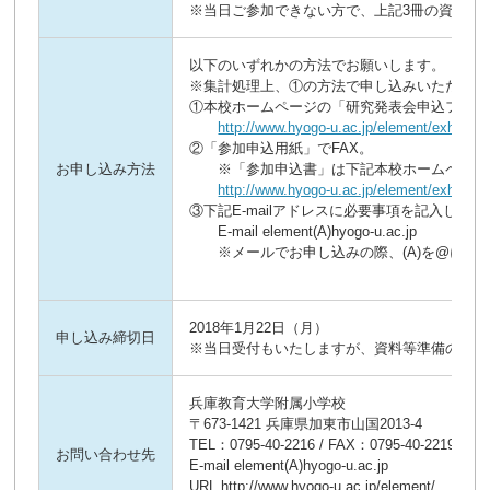
※当日ご参加できない方で、上記3冊の資料・図
以下のいずれかの方法でお願いします。
※集計処理上、①の方法で申し込みいただける
①本校ホームページの「研究発表会申込フォー
http://www.hyogo-u.ac.jp/element/exhibitio
②「参加申込用紙」でFAX。
お申し込み方法
※「参加申込書」は下記本校ホームページ
http://www.hyogo-u.ac.jp/element/exhibitio
③下記E-mailアドレスに必要事項を記入し
E-mail element(A)hyogo-u.ac.jp
※メールでお申し込みの際、(A)を@に書
2018年1月22日（月）
申し込み締切日
※当日受付もいたしますが、資料等準備の都合
兵庫教育大学附属小学校

〒673-1421 兵庫県加東市山国2013-4

TEL：0795-40-2216 / FAX：0795-40-2219

お問い合わせ先
E-mail element(A)hyogo-u.ac.jp

URL http://www.hyogo-u.ac.jp/element/
