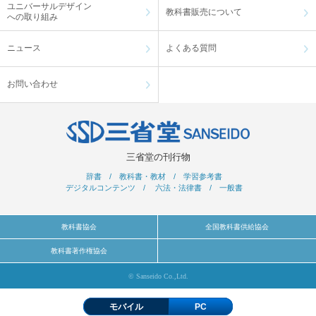
ユニバーサルデザイン
教科書販売について
への取り組み
ニュース
よくある質問
お問い合わせ
三省堂の刊行物
辞書
/
教科書・教材
/
学習参考書
デジタルコンテンツ
/
六法・法律書
/
一般書
教科書協会
全国教科書供給協会
教科書著作権協会
© Sanseido Co.,Ltd.
モバイル
PC