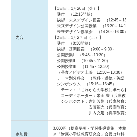
【1日目：1月26日（金）】
受付 （12:15開始）
挨拶・未来デザイン提案 （12:45～13:25）
未来デザイン公開授業 （13:30～14:15）
未来デザイン協議会 （14:30～16:00）
内容
【2日目：1月2７日（土）】
受付 （8:30開始）
挨拶・基調提案 （9:00～9:30）
公開授業I （9:45～10:30）
公開授業II （10:45～11:30）
公開授業III （11:45～12:30）
（昼食／ビデオ上映 12:30～13:30）
テーマ別分科会 （教科・道徳・英語 13:30～
シンポジウム （15:15～16:45）
テーマ：「これからの学校に求められるも
コーディネーター：米田 豊（兵庫教育大学
シンポジスト：吉川芳則（兵庫教育大学大
安藤福光（兵庫教育大学大学院
川内充延（兵庫教育大学大学
3,000円（提案要項・学習指導案集、本校授
参加費
※「附属小学校教育研究会」会員は無料です。