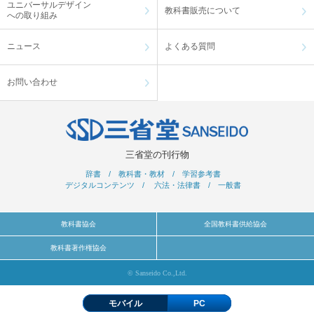
ユニバーサルデザイン
教科書販売について
への取り組み
ニュース
よくある質問
お問い合わせ
三省堂の刊行物
辞書
/
教科書・教材
/
学習参考書
デジタルコンテンツ
/
六法・法律書
/
一般書
教科書協会
全国教科書供給協会
教科書著作権協会
© Sanseido Co.,Ltd.
モバイル
PC