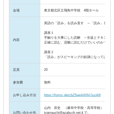
会場
東京都北区立飛鳥中学校 4階ホール
英語の「読み」を読み直す ～「読み」を大切
講座１
手触りを大事にした読解 ～生徒とテキストが
内容
正確に読む、流暢に読むだけでいいのか？もっ
講座２
「読み」がスピーキングの奴隷になってはいな
定員
20
参加費
無料
お申し込み方法
https://forms.gle/zbZ5weAANVjJuz4r8
山内 崇史 （麻布中学校・高等学校）
お問い合わせ先
tyamauchi@azabu-jh.netまで。