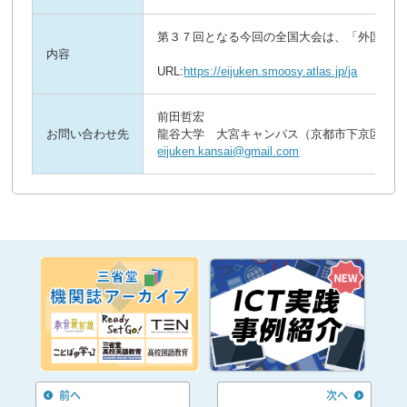
第３７回となる今回の全国大会は、「外国語（
内容
URL:
https://eijuken.smoosy.atlas.jp/ja
前田哲宏
お問い合わせ先
龍谷大学 大宮キャンパス（京都市下京区七条通
eijuken.kansai@gmail.com
前へ
次へ