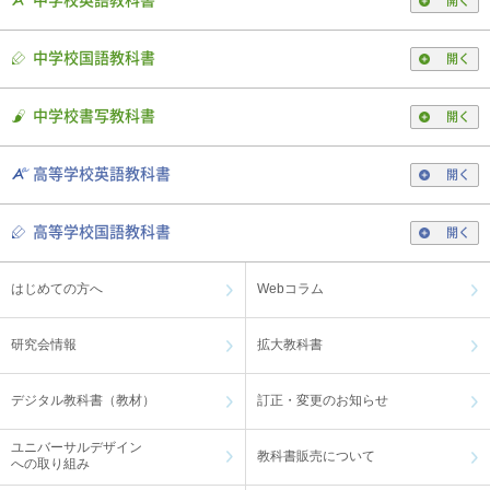
中学校英語教科書
開く
2023年12月4日
中学校 英語
中学校国語教科書
開く
【English Coffee Break】『第37回：「学校の先生＝ブラック」問題①：先生
になるか迷っているみなさんへ 』を掲載しました。
中学校書写教科書
開く
2023年11月8日
小学校 英語
高等学校英語教科書
開く
三省堂小学校英語マガジン ACE 第8号をアップしました。
2023年10月23日
高等学校国語教科書
デジタル教科書（教材）
中学校
共通
小学校
高等学校
開く
「ことまな」システムメンテナンスのお知らせ
はじめての方へ
Webコラム
2023年10月16日
その他
デジタル教科書（教材）
中学校
中学校 国語
中学校 書写
中学校 英語
共通
小学校
小学校 英語
高等学校
研究会情報
拡大教科書
高等学校 国語
高等学校 英語
学習者用デジタル教科書（教材）を、「Google アカウントでログイン」でご
デジタル教科書（教材）
訂正・変更のお知らせ
利用の学校さまへ（かならずお読みください）
ユニバーサルデザイン
教科書販売について
2023年10月11日
への取り組み
中学校 英語