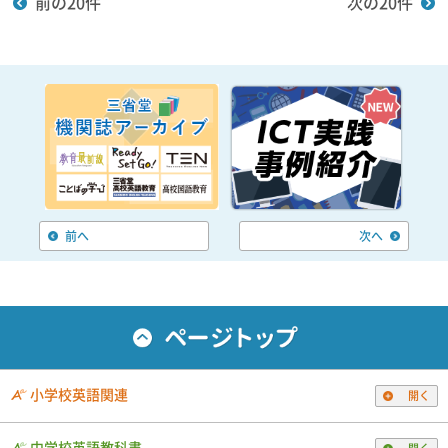
前の20件
次の20件
2024年5月8日
デジタル教科書（教材）
中学校
中学校 国語
中学校 書写
中学校 英語
共通
小学校 英語
令和7年度版 中学校教科書 特設サイト OPEN！
2024年2月1日
中学校 英語
英語教師のための情報誌 Teaching English Now 第53号をアップしました。
2024年1月18日
中学校 国語
前へ
次へ
三省堂 中学国語教育機関誌 ことばの学び 第19号をアップしました。
2023年12月14日
中学校 国語
webコラム【ことば×思考×学び】『バースデイ・ガール』テクスト分析 「問
題編・解答編１～４」を掲載しました。
2023年12月4日
中学校 英語
小学校英語関連
開く
Webコラム【大島希巳江の英語コラム】連載第22回『日本の笑い話は会話調
①：日常会話編』を掲載しました。