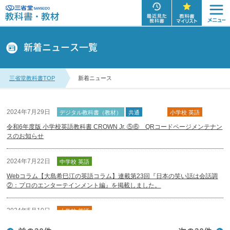
新着ニュース一覧
三省堂教科書TOP
新着ニュース
2024年7月29日
デジタル教科書（教材）
共通
小学校
小学校 英語
令和6年度版 小学校英語教科書 CROWN Jr. ⑤⑥ QRコードページメンテナン
スのお知らせ
2024年7月22日
中学校 英語
Webコラム【大島希巳江の英語コラム】連載第23回『日本の笑い話は会話調
②：プロのエンターテインメント編』を掲載しました。
2024年5月10日
小学校 英語
三省堂小学校英語マガジン ACE 第9号をアップしました。