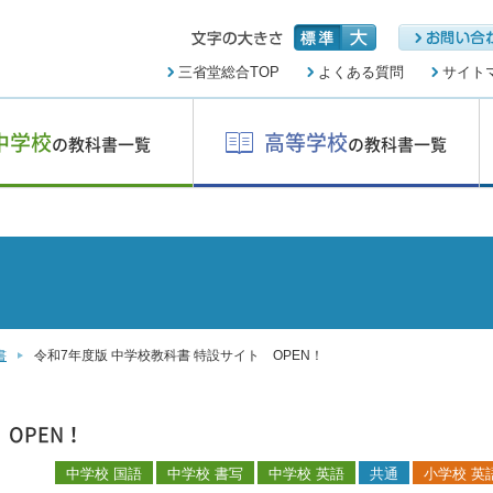
三省堂総合TOP
よくある質問
サイト
中学校
高等学校
の教科書一覧
の教科書一覧
書
令和7年度版 中学校教科書 特設サイト OPEN！
OPEN！
中学校
中学校 国語
中学校 書写
中学校 英語
共通
小学校 英