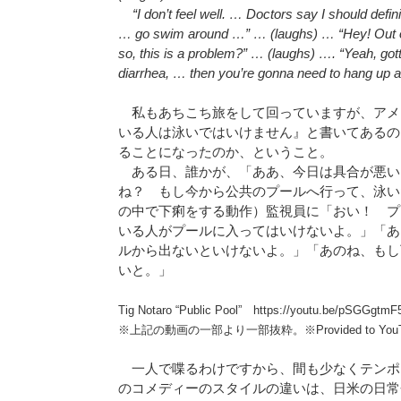
“I don’t feel well. … Doctors say I should defin
… go swim around …” … (laughs) … “Hey! Out of
so, this is a problem?” … (laughs) …. “Yeah, got
diarrhea, … then you’re gonna need to hang up a
私もあちこち旅をして回っていますが、アメ
いる人は泳いではいけません』と書いてあるの
ることになったのか、ということ。
ある日、誰かが、「ああ、今日は具合が悪い
ね？ もし今から公共のプールへ行って、泳い
の中で下痢をする動作）監視員に「おい！ プ
いる人がプールに入ってはいけないよ。」「あ
ルから出ないといけないよ。」「あのね、もし
いと。」
Tig Notaro “Public Pool” https://youtu.be/pSGGgt
※上記の動画の一部より一部抜粋。※Provided to YouTube
一人で喋るわけですから、間も少なくテンポ
のコメディーのスタイルの違いは、日米の日常