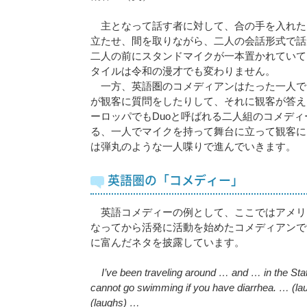
主となって話す者に対して、合の手を入れた
立たせ、間を取りながら、二人の会話形式で話
二人の前にスタンドマイクが一本置かれていて
タイルは令和の漫才でも変わりません。
一方、英語圏のコメディアンはたった一人で
が観客に質問をしたりして、それに観客が答え
ーロッパでもDuoと呼ばれる二人組のコメデ
る、一人でマイクを持って舞台に立って観客に
は弾丸のような一人喋りで進んでいきます。
英語圏の「コメディー」
英語コメディーの例として、ここではアメリカの女
なってから活発に活動を始めたコメディアンで
に富んだネタを披露しています。
I’ve been traveling around …
and … in the Sta
cannot go swimming if you have diarrhea. … (l
(laughs) …