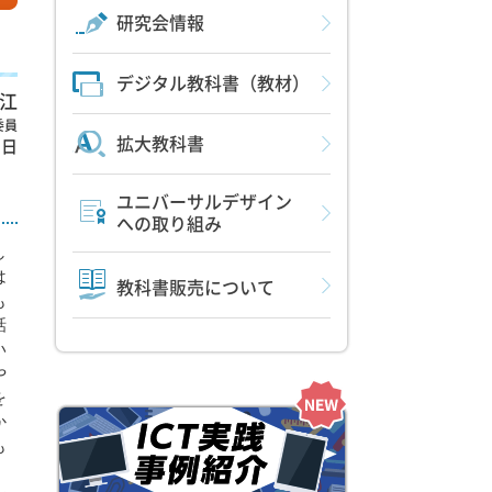
研究会情報
デジタル教科書（教材）
江
委員
拡大教科書
2日
ユニバーサルデザイン
への取り組み
し
は
教科書販売について
も
話
い
や
を
か
も