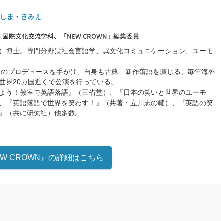
しま・きみえ
 国際文化交流学科、「NEW CROWN」編集委員
）博士。専門分野は社会言語学、異文化コミュニケーション、ユーモ
落語のプロデュースを手がけ、自身も古典、新作落語を演じる。毎年海外
世界20カ国近くで公演を行っている。
よう！教室で英語落語』（三省堂）、『日本の笑いと世界のユーモ
、『英語落語で世界を笑わす！』（共著・立川志の輔）、『英語の笑
』（共に研究社）他多数。
EW CROWN』の詳細はこちら