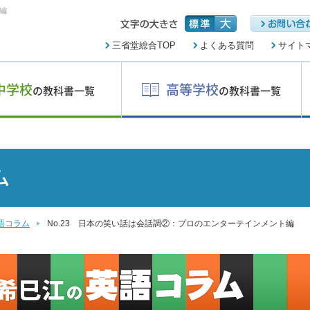
編
三省堂総合TOP
よくある質問
サイト
中学校
高等学校
の教科書一覧
の教科書一覧
ム
語コラム
No.23 日本の笑い話は会話調②：プロのエンターテインメント編