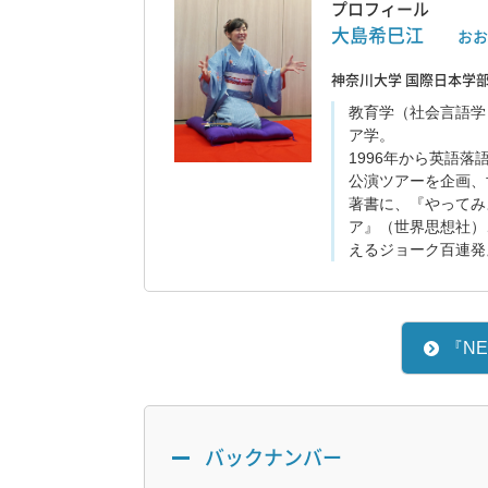
プロフィール
大島希巳江
おお
神奈川大学 国際日本学部
教育学（社会言語学
ア学。
1996年から英語
公演ツアーを企画、
著書に、『やってみ
ア』（世界思想社）
えるジョーク百連発
『N
バックナンバー