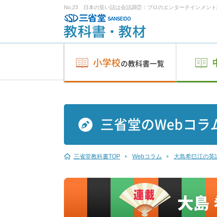
No.23 日本の笑い話は会話調②：プロのエンターテインメント
小学校
の教科書一覧
三省堂のWebコラ
三省堂教科書TOP
Webコラム
大島希巳江の英