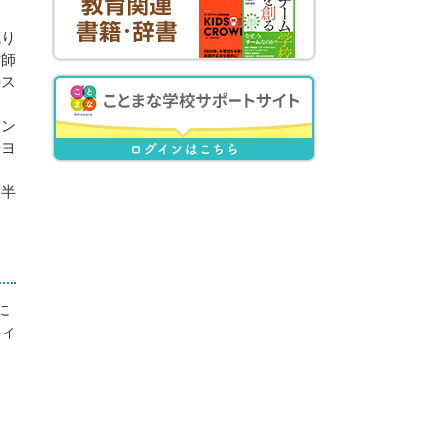
成り
才師
のス
アン
やヨ
大半
に
ティ