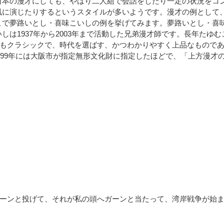
本の漫才にしても、やはり二人組で会話をしたり一定の状況をコ
風に演じたりするというスタイルが多いようです。漫才の例として
こで夢路いとし・喜味こいしの例を挙げてみます。夢路いとし・喜
いしは1937年から2003年まで活動した兄弟漫才師です。長年たゆむ
もクラシックで、時代を選ばす、かつわかりやすく上品なもので
999年には大阪市が指定無形文化財に指定したほどで、「上方漫才
ーンと投げて、それが私の頭へガーンと当たって、湾岸戦争が始