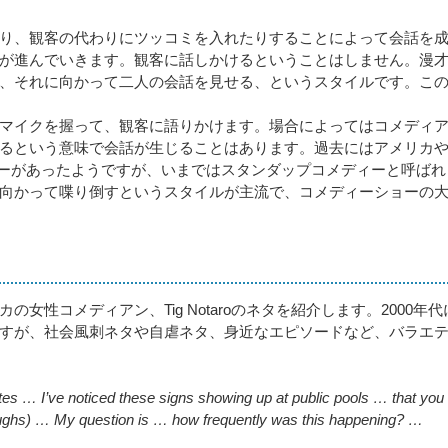
り、観客の代わりにツッコミを入れたりすることによって会話を
が進んでいきます。観客に話しかけるということはしません。漫
、それに向かって二人の会話を見せる、というスタイルです。こ
マイクを握って、観客に語りかけます。場合によってはコメディ
るという意味で会話が生じることはあります。過去にはアメリカ
ィーがあったようですが、いまではスタンダップコメディーと呼ばれ
向かって喋り倒すというスタイルが主流で、コメディーショーの
性コメディアン、Tig Notaroのネタを紹介します。2000年代
すが、社会風刺ネタや自虐ネタ、身近なエピソードなど、バラエ
tes … I’ve noticed these signs showing up at public pools … that you
aughs) … My question is … how frequently was this happening? …