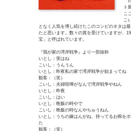
日
ト
こ
こ
となく人気を博し続けたこのコンビのネタは最
たと思います。数々の賞を受けていますが、1
宝」と呼ばれています。
『我が家の湾岸戦争』より一部抜粋
いとし：実はね
こいし：うんうん
いとし：昨夜私の家で湾岸戦争が始まってね
観客：（笑）
こいし：夫婦喧嘩がなんで湾岸戦争やねん
いとし：昨夜
こいし：はい
いとし：晩飯の時やで
こいし：晩飯の時なんやちゅうねん
いとし：うちの嫁はんがね、持ってるお椀をポ
た
観客：（笑）