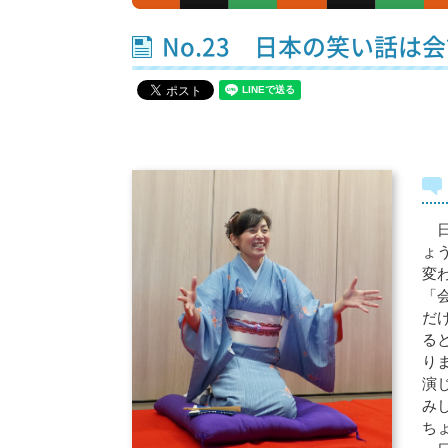
No.23 日本の笑い話
日
ょ
変
「
だ
る
り
演
み
ち