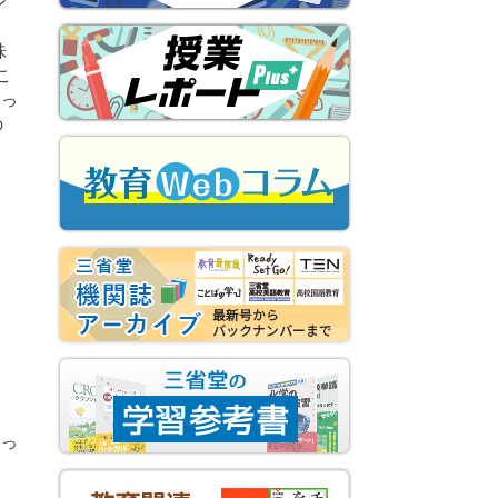
ン
、
味
こ
あっ
の
まっ