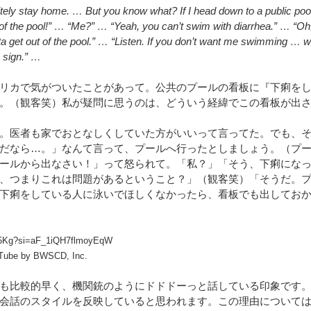
itely stay home. … But you know what? If I head down to a public poo
 the pool!” … “Me?” … “Yeah, you can’t swim with diarrhea.” … “Oh
ta get out of the pool.” … “Listen. If you don’t want me swimming … w
 sign.” …
リカで気がついたことがあって。公共のプールの看板に『下痢を
。（観客笑）私が疑問に思うのは、どういう経緯でこの看板が出
。医者も家でおとなしくしていた方がいいって言ってた。でも、
だなら…。」なんて言って、プールへ行ったとしましょう。（プ
ールから出なさい！」って怒られて。「私？」「そう、下痢にな
、つまりこれは問題があるということ？」（観客笑）「そうだ。
下痢をしている人に泳いでほしくなかったら、看板でも出してお
mF5Kg?si=aF_1iQH7flmoyEqW
 by BWSCD, Inc.
も比較的早く、機関銃のようにドドドーっと話している印象です
会話のスタイルを反映していると思われます。この理由について