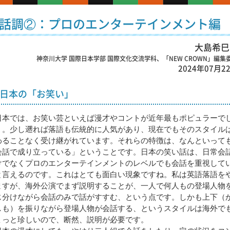
は会話調②：プロのエンターテインメント編
大島希巳
神奈川大学 国際日本学部 国際文化交流学科、「NEW CROWN」編集
2024年07月2
日本の「お笑い」
本では、お笑い芸といえば漫才やコントが近年最もポピュラーで
う。少し遡れば落語も伝統的に人気があり、現在でもそのスタイル
わることなく受け継がれています。それらの特徴は、なんといって
会話で成り立っている」ということです。日本の笑い話は、日常会
けでなくプロのエンターテインメントのレベルでも会話を重視して
と言えるのです。これはとても面白い現象ですね。私は英語落語を
ますが、海外公演でまず説明することが、一人で何人もの登場人物
じ分けながら会話のみで話がすすむ、という点です。しかも上下（
しも）を振りながら登場人物が会話する、というスタイルは海外で
ょっと珍しいので、断然、説明が必要です。