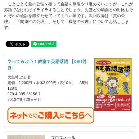
ことごとく量の公理を破って会話を無理やり進めていますが、これが
落語でなければイライラすることでしょう。先ほどの場面との対比もそ
れぞれの会話を際立たせていて面白い噺です。次回以降は「質の公
理」、「関連性の公理」、そして「様態の公理」についてお話ししま
す。
やってみよう！教室で英語落語 ［DVD付
き］
大島希巳江 著
定価 2,200円（本体2,000円＋税10％） A5判
128頁
978-4-385-36156-7
2013年6月20日発行
プロフィール