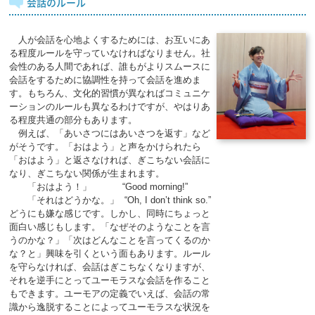
会話のルール
人が会話を心地よくするためには、お互いにあ
る程度ルールを守っていなければなりません。社
会性のある人間であれば、誰もがよりスムースに
会話をするために協調性を持って会話を進めま
す。もちろん、文化的習慣が異なればコミュニケ
ーションのルールも異なるわけですが、やはりあ
る程度共通の部分もあります。
例えば、「あいさつにはあいさつを返す」など
がそうです。「おはよう」と声をかけられたら
「おはよう」と返さなければ、ぎこちない会話に
なり、ぎこちない関係が生まれます。
「おはよう！」 “Good morning!”
「それはどうかな。」 “Oh, I don’t think so.”
どうにも嫌な感じです。しかし、同時にちょっと
面白い感じもします。「なぜそのようなことを言
うのかな？」「次はどんなことを言ってくるのか
な？と」興味を引くという面もあります。ルール
を守らなければ、会話はぎこちなくなりますが、
それを逆手にとってユーモラスな会話を作ること
もできます。ユーモアの定義でいえば、会話の常
識から逸脱することによってユーモラスな状況を