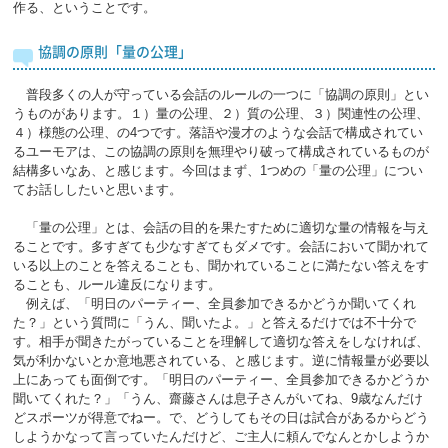
作る、ということです。
協調の原則「量の公理」
普段多くの人が守っている会話のルールの一つに「協調の原則」とい
うものがあります。１）量の公理、２）質の公理、３）関連性の公理、
４）様態の公理、の4つです。落語や漫才のような会話で構成されてい
るユーモアは、この協調の原則を無理やり破って構成されているものが
結構多いなあ、と感じます。今回はまず、1つめの「量の公理」につい
てお話ししたいと思います。
「量の公理」とは、会話の目的を果たすために適切な量の情報を与え
ることです。多すぎても少なすぎてもダメです。会話において聞かれて
いる以上のことを答えることも、聞かれていることに満たない答えをす
ることも、ルール違反になります。
例えば、「明日のパーティー、全員参加できるかどうか聞いてくれ
た？」という質問に「うん、聞いたよ。」と答えるだけでは不十分で
す。相手が聞きたがっていることを理解して適切な答えをしなければ、
気が利かないとか意地悪されている、と感じます。逆に情報量が必要以
上にあっても面倒です。「明日のパーティー、全員参加できるかどうか
聞いてくれた？」「うん、齋藤さんは息子さんがいてね、9歳なんだけ
どスポーツが得意でねー。で、どうしてもその日は試合があるからどう
しようかなって言っていたんだけど、ご主人に頼んでなんとかしようか