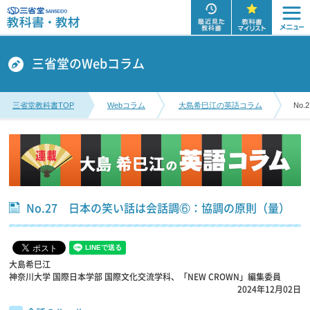
三省堂のWebコラム
三省堂教科書TOP
Webコラム
大島希巳江の英語コラム
No
No.27 日本の笑い話は会話調⑥：協調の原則（量）
大島希巳江
神奈川大学 国際日本学部 国際文化交流学科、「NEW CROWN」編集委員
2024年12月02日