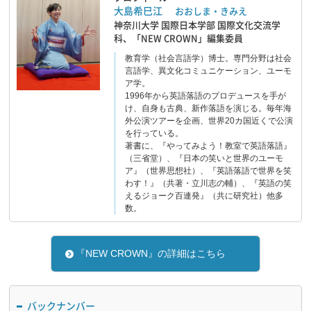
大島希巳江
おおしま・きみえ
神奈川大学 国際日本学部 国際文化交流学
科、「NEW CROWN」編集委員
教育学（社会言語学）博士。専門分野は社会
言語学、異文化コミュニケーション、ユーモ
ア学。
1996年から英語落語のプロデュースを手が
け、自身も古典、新作落語を演じる。毎年海
外公演ツアーを企画、世界20カ国近くで公演
を行っている。
著書に、『やってみよう！教室で英語落語』
（三省堂）、『日本の笑いと世界のユーモ
ア』（世界思想社）、『英語落語で世界を笑
わす！』（共著・立川志の輔）、『英語の笑
えるジョーク百連発』（共に研究社）他多
数。
『NEW CROWN』の詳細はこちら
バックナンバー