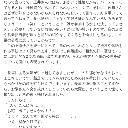
なって言ってて。玉井さんはほら、ああいう性格だから。パーティーっ
てなるとね、神経質だから出てこられないらしくて。それに、佐川さん
はピザが好きじゃないから来られないらしいって言うし。好き嫌いって
言ってもねぇ？ 食べ物だけじゃなくて好き嫌いなんていろいろあるで
しょう・・・（笑） ということで、誰が参加するかまだ決まってませ
ん。」必要としていない情報が多いと居心地が悪いものです。店の店員
や営業担当者が延々と商品の紹介をしてくると不愉快になるのも、この
量の公理に反しているからです。
この不愉快さを逆手にとって、量の公理にわざと反して漫才や落語を
作る手法はよく見られます。例えば古典落語の「粗忽の釘（宿替え）」
には対照的な2つの場面が出てきますが、それが両方とも量の公理を破
っていて面白く表現されています。
長屋にある夫婦が引っ越してきましたが、この旦那がかなりのおっち
ょこちょいです。新居でほうきをかけるための釘を壁に打っていたら、
うっかりその釘を打ち込んでしまいます。長屋の薄い壁のことですか
ら、お隣さんへ突き抜けてしまっていたら大変だ、ということで慌てて
飛び出し近所の家へ飛び込みました。
「こんにちは！」
「はい、こんにちは。」
「お宅、出てませんかね！？」
「ええ？ なんです、藪から棒に・・・。」
「いえ、壁から釘です。」
「・・・なんですか？」