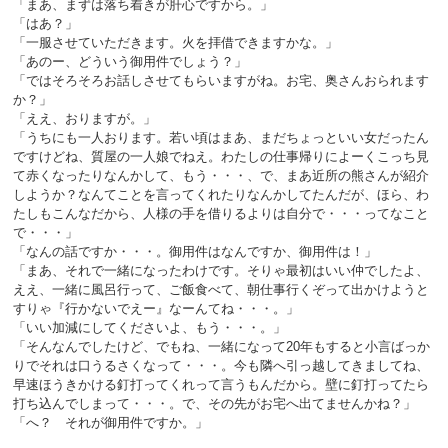
「まあ、まずは落ち着きが肝心ですから。」
「はあ？」
「一服させていただきます。火を拝借できますかな。」
「あのー、どういう御用件でしょう？」
「ではそろそろお話しさせてもらいますがね。お宅、奥さんおられます
か？」
「ええ、おりますが。」
「うちにも一人おります。若い頃はまあ、まだちょっといい女だったん
ですけどね、質屋の一人娘でねえ。わたしの仕事帰りによーくこっち見
て赤くなったりなんかして、もう・・・、で、まあ近所の熊さんが紹介
しようか？なんてことを言ってくれたりなんかしてたんだが、ほら、わ
たしもこんなだから、人様の手を借りるよりは自分で・・・ってなこと
で・・・」
「なんの話ですか・・・。御用件はなんですか、御用件は！」
「まあ、それで一緒になったわけです。そりゃ最初はいい仲でしたよ、
ええ、一緒に風呂行って、ご飯食べて、朝仕事行くぞって出かけようと
すりゃ『行かないでえー』なーんてね・・・。」
「いい加減にしてくださいよ、もう・・・。」
「そんなんでしたけど、でもね、一緒になって20年もすると小言ばっか
りでそれは口うるさくなって・・・。今も隣へ引っ越してきましてね、
早速ほうきかける釘打ってくれって言うもんだから。壁に釘打ってたら
打ち込んでしまって・・・。で、その先がお宅へ出てませんかね？」
「へ？ それが御用件ですか。」