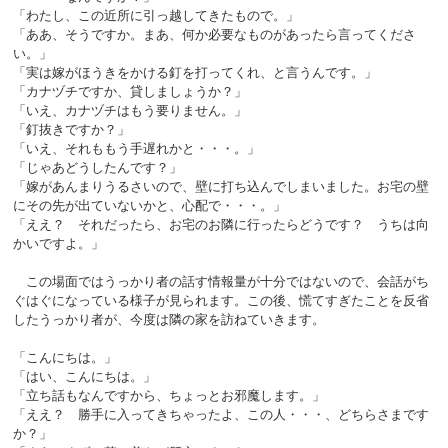
「わたし、この近所に引っ越してきたもので。」
「ああ、そうですか。まあ、何か必要なものがあったら言ってくださ
い。」
「実は嫁がほうきをかける釘を打ってくれ、と言うんです。」
「カナヅチですか、貸しましょうか？」
「いえ、カナヅチはもう要りません。」
「釘抜きですか？」
「いえ、それももう手遅れかと・・・。」
「じゃあどうしたんです？」
「嫁があんまりうるさいので、壁に打ち込んでしまいました。お宅の壁
にその先が出ていないかと、心配で・・・。」
「ええ？ それだったら、お宅のお隣に行ったらどうです？ うちは向
かいですよ。」
この場面ではうっかり者の話す情報量が十分ではないので、会話がち
ぐはぐになっている様子が見られます。この後、慌てすぎたことを反省
したうっかり者が、今度は隣の家を訪ねていきます。
「こんにちは。」
「はい、こんにちは。」
「立ち話もなんですから、ちょっとお邪魔します。」
「ええ？ 勝手に入ってきちゃったよ、この人・・・、どちらさまです
か？」