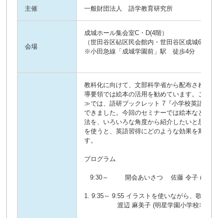
主催
一般財団法人 語学教育研究所
成城ホール集会室C・D(4階）

（世田谷区砧区民会館内・世田谷区成城6－2－1
会場
※小田急線「成城学園前」駅　徒歩4分
教科化に向けて、文部科学省から配布された新
導要領では絵本の活用を勧めています。この度、
≫では、語研ブックレット 7『小学校英語 3
できました。今回のセミナーでは絵本などの挿
法を、いろいろな角度から紹介したいと思いま
を使うと、英語習得にどのような効果を期待で
す。 

プログラム 

   9:30～ 　　 開会あいさつ    佐藤 令子 (国士舘大学非) 

1. 9:35～ 9:55 イラストを使いながら、歌って
                 渡辺 麻美子 (明星学園小学校非・ カリタス小学校非) 他 
