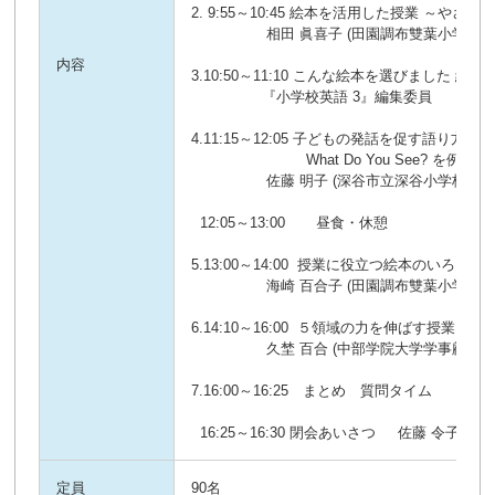
2. 9:55～10:45 絵本を活用した授業 ～やさ
                 相田 眞喜子 (田園調布雙葉小学校非) 

内容
3.10:50～11:10 こんな絵本を選びました 絵
                『小学校英語 3』編集委員 

4.11:15～12:05 子どもの発話を促す語り方 ～Brown B
　　　　　　　　What Do You See? を例に～ 

                 佐藤 明子 (深谷市立深谷小学校教諭) 

  12:05～13:00       昼食・休憩 

5.13:00～14:00  授業に役立つ絵本のいろいろ

                 海崎 百合子 (田園調布雙葉小学校非・日本女子大学附属豊明小学校非) 

6.14:10～16:00  ５領域の力を伸ばす授業と
                 久埜 百合 (中部学院大学学事顧問）

7.16:00～16:25　まとめ　質問タイム　　　　久
  16:25～16:30 閉会あいさつ     佐藤 令子
定員
90名