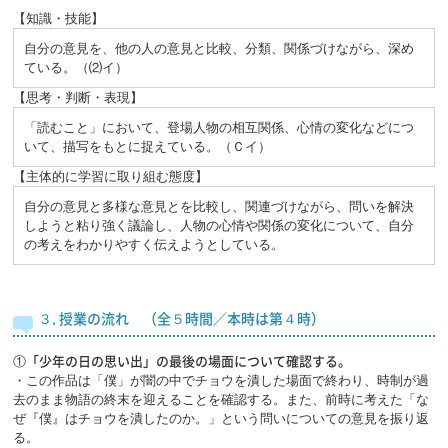
【知識・技能】
自分の意見を、他の人の意見と比較、分類、関係づけながら、深め
ている。（⑵イ）
【思考・判断・表現】
「読むこと」において、登場人物の相互関係、心情の変化などにつ
いて、描写をもとに捉えている。（Ｃイ）
【主体的に学習に取り組む態度】
自分の意見と多様な意見とを比較し、関連づけながら、問いを解決
しようと粘り強く議論し、人物の心情や関係の変化について、自分
の考えをわかりやすく伝えようとしている。
３. 授業の流れ （全５時間／本時は第４時）
①「少年の日の思い出」の最後の場面について確認する。
・この作品は「僕」が闇の中でチョウを潰した場面で終わり、時制が過
去のまま物語の終末を迎えることを確認する。また、前時に考えた「な
ぜ『僕』はチョウを潰したのか。」という問いについての意見を振り返
る。