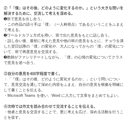
②「『僕』はその後、どのように変化するのか。」という大きな問いを
解決するために、交流して考えを深める。
➊班で意見を出し合う。
・この作品の語り手は「僕」（一人称視点）であるということをふまえ
て考える。
➋ワールドカフェ方式を用い、班で出た意見をもとに話し合う。
・話し合い後、最初に考えた意見や他の班の意見をもとに、チョウを潰
した翌日以降の「僕」の変化や、大人になってからの「僕」の変化につ
いて、班で再度意見を交流する。
➌教師がファシリテートしながら、「僕」の心情の変化についてクラス
で意見を述べ合う。
③自分の意見を400字程度で書く。
・「『僕』はその後、どのように変化するのか。」という問いについ
て、意見交流を通して深めた内容をふまえ、自分の意見を根拠を明確に
して書くことを伝える。
・Microsoft Teams を使い、Word に入力して文章をまとめてもよい。
④次時では作文を読み合わせて交流することを伝える。
・他者と意見を交流することで、更に考えを広げ、深める活動を行うこ
とを促す。