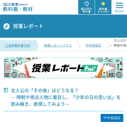
授業レポート
主人公の
三省堂教科書TOP
授業レポートプラス
中学校国語
～ 時制や
主人公の「その後」はどうなる？
～ 時制や視点人物に着目し、「少年の日の思い出」を
読み解き、表現してみよう～
中学校国語