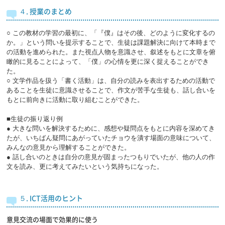
４. 授業のまとめ
○ この教材の学習の最初に、「『僕』はその後、どのように変化するの
か。」という問いを提示することで、生徒は課題解決に向けて本時まで
の活動を進められた。また視点人物を意識させ、叙述をもとに文章を俯
瞰的に見ることによって、「僕」の心情を更に深く捉えることができ
た。
○ 文学作品を扱う「書く活動」は、自分の読みを表出するための活動で
あることを生徒に意識させることで、作文が苦手な生徒も、話し合いを
もとに前向きに活動に取り組むことができた。
■生徒の振り返り例
● 大きな問いを解決するために、感想や疑問点をもとに内容を深めてき
たが、いちばん疑問にあがっていたチョウを潰す場面の意味について、
みんなの意見から理解することができた。
● 話し合いのときは自分の意見が固まったつもりでいたが、他の人の作
文を読み、更に考えてみたいという気持ちになった。
５. ICT活用のヒント
意見交流の場面で効果的に使う