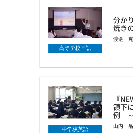
分か
焼き
渡邊 
高等学校国語
『NE
領下
例 
山内 
中学校英語