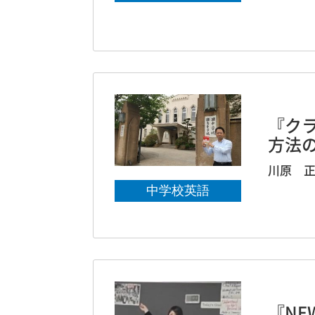
『クラ
方法
川原 
中学校英語
『NE