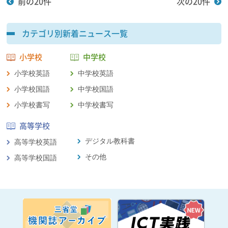
前の20件
次の20件
2023年2月1日
中学校 英語
カテゴリ別新着ニュース一覧
【English Coffee Break】『第34回：令和にあるいろいろな辞書を考察』を掲
載しました。
小学校
中学校
2023年1月5日
中学校 英語
小学校英語
中学校英語
【English Coffee Break】『第33回：時代に合わせて変化する辞書指導』を掲
小学校国語
中学校国語
載しました。
小学校書写
中学校書写
2022年12月28日
中学校 英語
高等学校
令和3年度版 中学校英語教科書「NEW CROWN」QRコードにより提供中のコ
デジタル教科書
高等学校英語
ンテンツの端末の一部機種における再生不調について
その他
高等学校国語
2022年12月17日
中学校 英語
Webコラム【大島希巳江の英語コラム】連載第19回「笑いとユーモアの根底
にあるもの④」を掲載しました。
2022年12月1日
中学校 英語