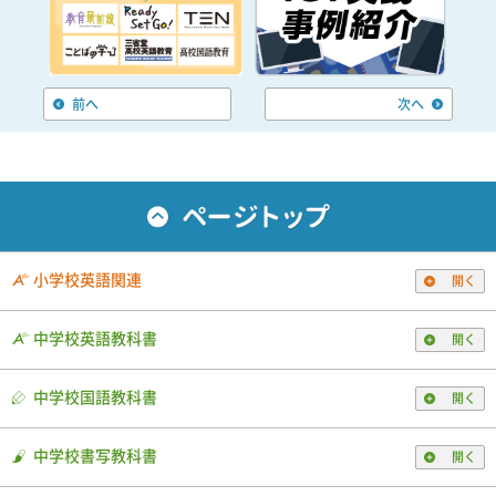
【English Coffee Break】『第32回：AI翻訳ツールのある時代における英作文
指導実践編』を掲載しました。
2022年11月30日
中学校 英語
前へ
次へ
Webコラム【大島希巳江の英語コラム】連載第18回「笑いとユーモアの根底
にあるもの③」を掲載しました。
2022年11月1日
中学校 英語
【English Coffee Break】『第31回：AI翻訳ツール時代における英作文指導の
在り方 』を掲載しました。
小学校英語関連
開く
2022年9月8日
中学校 英語
英語教師のための情報誌 Teaching English Now 第49号をアップしました。
中学校英語教科書
開く
2022年8月20日
中学校 英語
中学校国語教科書
開く
Webコラム【大島希巳江の英語コラム】連載第17回「笑いとユーモアの根底
にあるもの②」を掲載しました。
中学校書写教科書
開く
2022年7月29日
中学校 英語