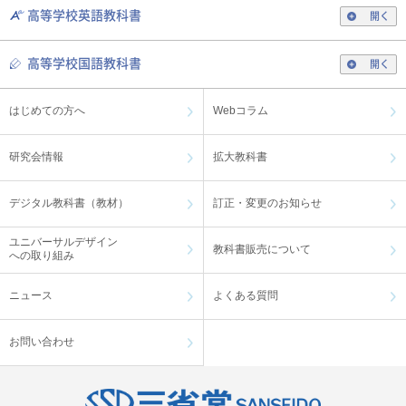
高等学校英語教科書
【English Coffee Break】『第30回：文法指導を考える② 』を掲載しました。
開く
2021年11月1日
高等学校国語教科書
中学校 英語
開く
【English Coffee Break】『第29回：文法指導を考える① 』を掲載しました。
はじめての方へ
Webコラム
2021年9月8日
中学校 英語
研究会情報
拡大教科書
【English Coffee Break】『第28回：オンライン授業をやってきて、感じたこ
と』を掲載しました。
デジタル教科書（教材）
訂正・変更のお知らせ
2021年5月14日
中学校 英語
ユニバーサルデザイン
【授業レポートプラス】中学校英語；「『クラウン チャンクで英単語 Basic』
教科書販売について
への取り組み
の使用方法の一例」を公開いたしました。
ニュース
よくある質問
2021年4月30日
中学校 英語
Webコラム【大島希巳江の英語コラム】連載第15回「日本語にはない英語表
お問い合わせ
現」を掲載しました。
2021年4月23日
中学校 英語