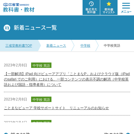
新着ニュース一覧
三省堂教科書TOP
新着ニュース
中学校
中学校英語
2023年2月8日
中学校 英語
【一部解消】iPad 向けビューアアプリ「ことまなP」およびクラウド版（iPad
のsafari でのご利用）における、一部コンテンツの表示不調の解消（中学校英
語および国語・指導者用）について
2023年2月8日
中学校 英語
ことまなビューア 学校サポートサイト リニューアルのお知らせ
2023年2月4日
中学校 英語
英語教師のための情報誌 Teaching English Now 第50号をアップしました。