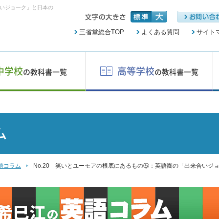
合いジョーク」と日本の
三省堂総合TOP
よくある質問
サイト
中学校
高等学校
の教科書一覧
の教科書一覧
ム
語コラム
No.20 笑いとユーモアの根底にあるもの⑤：英語圏の「出来合いジ