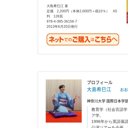
大島希巳江 著
定価 2,200円（本体2,000円＋税10％） A5
判 128頁
978-4-385-36156-7
2013年6月20日発行
プロフィール
大島希巳江
おお
神奈川大学 国際日本学部
教育学（社会言語学
ア学。
1996年から英語
公演ツアーを企画、