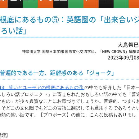
アの根底にあるもの⑤：英語圏の「出来合い
しろい話」
大島希巳
神奈川大学 国際日本学部 国際文化交流学科、「NEW CROWN」編集
2023年09月0
普遍的である一方、距離感のある「ジョーク」
o.19 笑いとユーモアの根底にあるもの④
の中でも紹介した「日本
もしろい話プロジェクト」に寄せられたおもしろい話の中でも「普
なもの」が少々異質なことにお気づきでしょうか。普遍的、つまり
よそどこの文化圏でもどこの言語に翻訳しても通用するであろうと
種類の笑い話です。【プロポーズ】の他に、こんな投稿もありまし
。
禁煙】