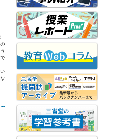
出
いの
そう
うで
「い
かな