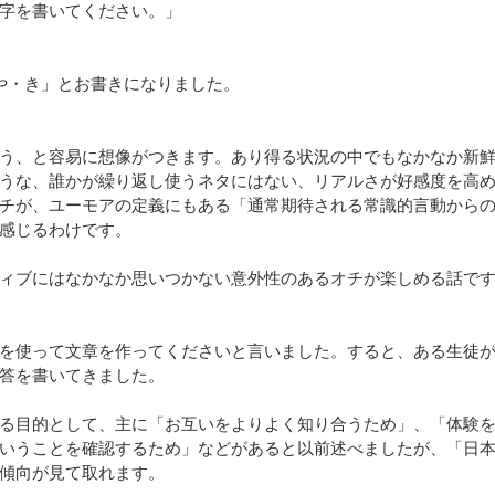
字を書いてください。」
や・き」とお書きになりました。
う、と容易に想像がつきます。あり得る状況の中でもなかなか新
うな、誰かが繰り返し使うネタにはない、リアルさが好感度を高
チが、ユーモアの定義にもある「通常期待される常識的言動から
感じるわけです。
ィブにはなかなか思いつかない意外性のあるオチが楽しめる話で
を使って文章を作ってくださいと言いました。すると、ある生徒
答を書いてきました。
る目的として、主に「お互いをよりよく知り合うため」、「体験
いうことを確認するため」などがあると以前述べましたが、「日
傾向が見て取れます。