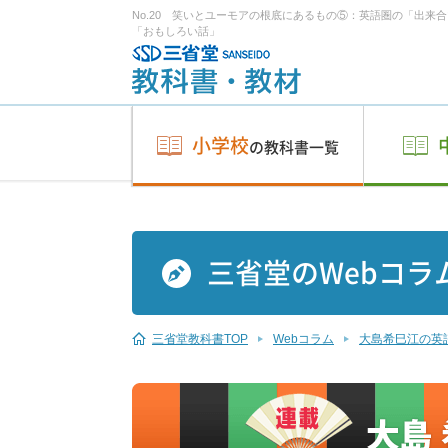
No.20 笑いとユーモアの根底にあるもの⑤：英語圏の「出来
「おもしろい話」
小学校
の教科書一覧
三省堂のWebコラ
三省堂教科書TOP
Webコラム
大島希巳江の英