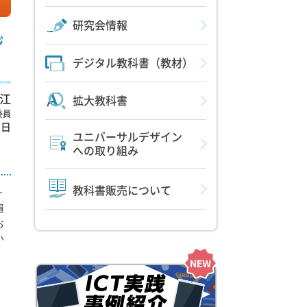
研究会情報
ジ
デジタル教科書（教材）
江
拡大教科書
委員
8日
ユニバーサルデザイン
への取り組み
教科書販売について
一
遍
お
い