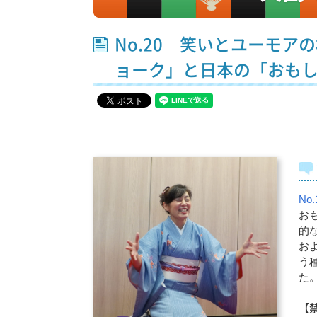
No.20 笑いとユーモ
ョーク」と日本の「おも
N
お
的
お
う
た
【