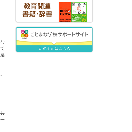
鮮な
めて
の逸
す。
が
を共
本一