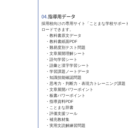
04.
指導用データ
採用校向けの専用サイト「ことまな学校サポー
ロードできます。
・教科書原文データ
・教科書紙面PDF
・難易度別テスト問題
・文章展開理解シート
・語句学習シート
・語彙と漠字学習シート
・学習課題ノートデータ
・知識技能確認問題
・思考力・判断力・表現力トレーニング課題
・文章展開パワーポイント
・板書パワーポイント
・指導資料PDF
・ことまな辞書
・評価支援ツール
・補充教材集
・実用文読解練習問題