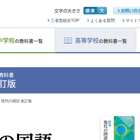
三省堂総合TOP
よくある質問
サイト
中学校
高等学校
の教科書一覧
の教科書一覧
教科書
改訂版
 現代の国語 改訂版