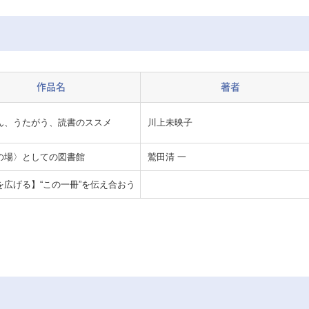
作品名
著者
ん、うたがう、読書のススメ
川上未映子
の場〉としての図書館
鷲田清 一
を広げる】“この一冊”を伝え合おう