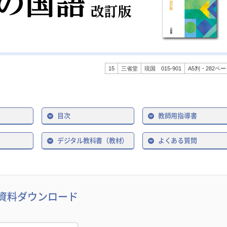
15
三省堂
現国 015-901
A5判・282ペ
目次
教師用指導書
デジタル教科書（教材）
よくある質問
資料ダウンロード