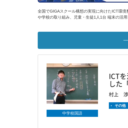
全国でGIGAスクール構想の実現に向けたICT環境
や学校の取り組み、児童・生徒1人1台 端末の活
IC
した
村上 
その他
中学校国語