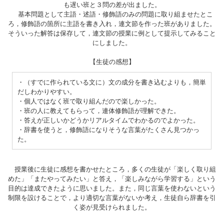
も遅い班と３問の差が出ました。
基本問題として主語・述語・修飾語のみの問題に取り組ませたとこ
ろ，修飾語の箇所に主語を書き入れ，連文節を作った班がありました。
そういった解答は保存して，連文節の授業に例として提示してみること
にしました。
【生徒の感想】
・（すでに作られている文に）文の成分を書き込むよりも，簡単
だしわかりやすい。
・個人ではなく班で取り組んだので楽しかった。
・班の人に教えてもらって，連体修飾語が理解できた。
・答えが正しいかどうかリアルタイムでわかるのでよかった。
・辞書を使うと，修飾語になりそうな言葉がたくさん見つかっ
た。
授業後に生徒に感想を書かせたところ，多くの生徒が「楽しく取り組
めた」「またやってみたい」と答え，「楽しみながら学習する」という
目的は達成できたように思いました。また，同じ言葉を使わないという
制限を設けることで，より適切な言葉がないか考え，生徒自ら辞書を引
く姿が見受けられました。