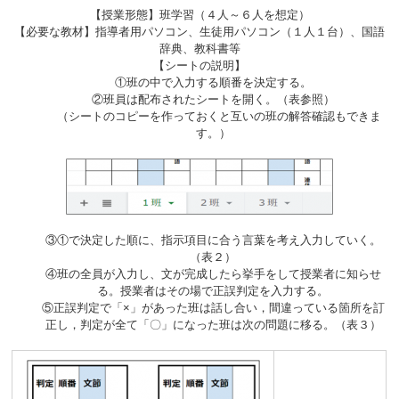
【授業形態】班学習（４人～６人を想定）
【必要な教材】指導者用パソコン、生徒用パソコン（１人１台）、国語
辞典、教科書等
【シートの説明】
①班の中で入力する順番を決定する。
②班員は配布されたシートを開く。（表参照）
（シートのコピーを作っておくと互いの班の解答確認もできま
す。）
③①で決定した順に、指示項目に合う言葉を考え入力していく。
（表２）
④班の全員が入力し、文が完成したら挙手をして授業者に知らせ
る。授業者はその場で正誤判定を入力する。
⑤正誤判定で「×」があった班は話し合い，間違っている箇所を訂
正し，判定が全て「〇」になった班は次の問題に移る。（表３）