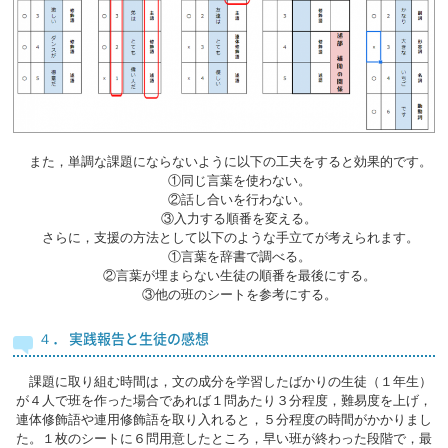
また，単調な課題にならないように以下の工夫をすると効果的です。
①同じ言葉を使わない。
②話し合いを行わない。
③入力する順番を変える。
さらに，支援の方法として以下のような手立てが考えられます。
①言葉を辞書で調べる。
②言葉が埋まらない生徒の順番を最後にする。
③他の班のシートを参考にする。
４． 実践報告と生徒の感想
課題に取り組む時間は，文の成分を学習したばかりの生徒（１年生）
が４人で班を作った場合であれば１問あたり３分程度，難易度を上げ，
連体修飾語や連用修飾語を取り入れると，５分程度の時間がかかりまし
た。１枚のシートに６問用意したところ，早い班が終わった段階で，最