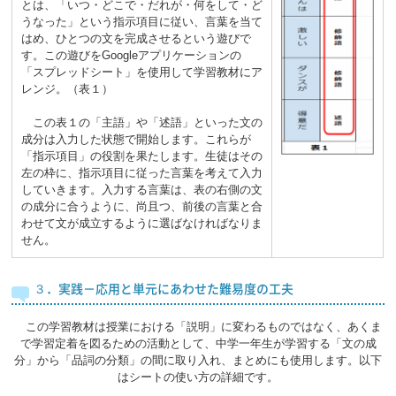
とは、「いつ・どこで・だれが・何をして・ど
うなった」という指示項目に従い、言葉を当て
はめ、ひとつの文を完成させるという遊びで
す。この遊びをGoogleアプリケーションの
「スプレッドシート」を使用して学習教材にア
レンジ。（表１）
この表１の「主語」や「述語」といった文の
成分は入力した状態で開始します。これらが
「指示項目」の役割を果たします。生徒はその
左の枠に、指示項目に従った言葉を考えて入力
していきます。入力する言葉は、表の右側の文
の成分に合うように、尚且つ、前後の言葉と合
わせて文が成立するように選ばなければなりま
せん。
３．実践－応用と単元にあわせた難易度の工夫
この学習教材は授業における「説明」に変わるものではなく、あくま
で学習定着を図るための活動として、中学一年生が学習する「文の成
分」から「品詞の分類」の間に取り入れ、まとめにも使用します。以下
はシートの使い方の詳細です。