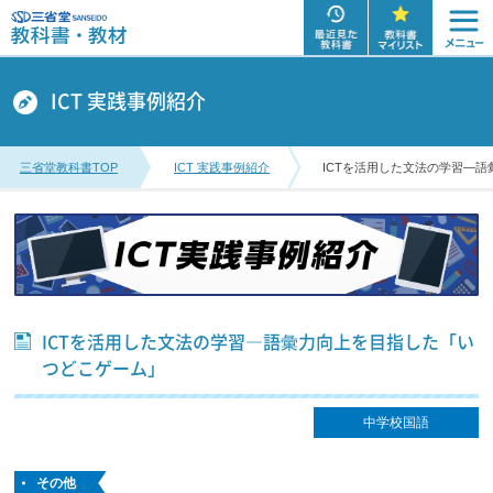
ICT 実践事例紹介
三省堂教科書TOP
ICT 実践事例紹介
ICTを活用した文法の学習―
ICTを活用した文法の学習―語彙力向上を目指した「い
つどこゲーム」
中学校国語
その他