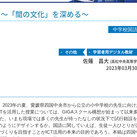
う〜「間の文化」を深める〜
中学校国
その他
学習者用デジタル教材
佐薙 昌大
(高松中央高等学
2023年03月3
。2023年の夏、愛媛県四国中央市から公立の小中学校の先生に向け
Tを活用した授業については、GIGAスクール構想が始まって以来
た。いまも現場では多くの先生が待ったなしの状況下で試行錯誤
どのようにデザインするか。国語に関していえば、生徒一人ひとりが
づくりを目指すことがICT活用の本来の目的であろう。本稿は四国