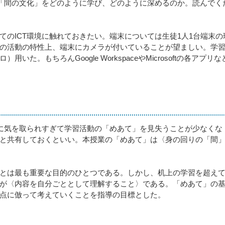
て「間の文化」をどのように学び、どのように深めるのか。読んでく
のICT環境に触れておきたい。端末については生徒1人1台端末の
の活動の特性上、端末にカメラが付いていることが望ましい。学
。もちろんGoogle WorkspaceやMicrosoftの各アプリな
に気を取られすぎて学習活動の「めあて」を見失うことが少なくな
と共有しておくといい。本授業の「めあて」は〈身の回りの「間
とは最も重要な目的のひとつである。しかし、机上の学習を超え
が〈内容を自分ごととして理解すること〉である。「めあて」の
点に倣って考えていくことを指導の目標とした。