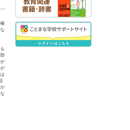
を確
つな
最も
の部
真が
なが
影は
活
うか
んな