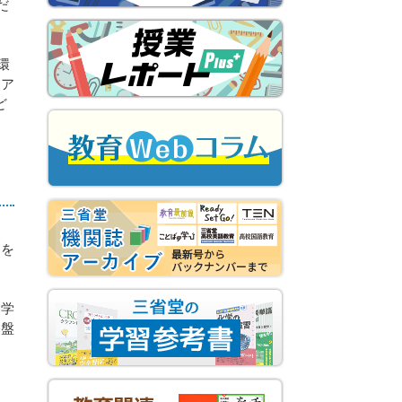
だ
環
習ア
ど
」を
て学
基盤