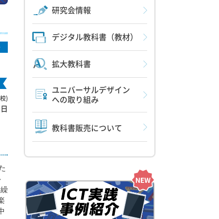
研究会情報
デジタル教科書（教材）
語
拡大教科書
ユニバーサルデザイン
校)
への取り組み
0日
教科書販売について
た
多
を繰
楽
中