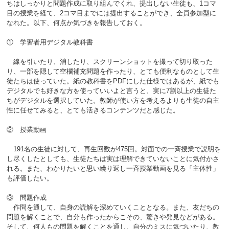
ちはしっかりと問題作成に取り組んでくれ、提出しない生徒も、1コマ
目の授業を経て、2コマ目までには提出することができ、全員参加型に
なれた。以下、何点か気づきを報告しておく。
① 学習者用デジタル教科書
線を引いたり、消したり、スクリーンショットを撮って切り取った
り、一部を隠して空欄補充問題を作ったり、とても便利なものとして生
徒たちは使っていた。紙の教科書をPDFにした仕様ではあるが、紙でも
デジタルでも好きな方を使っていいよと言うと、実に7割以上の生徒た
ちがデジタルを選択していた。教師が使い方を考えるよりも生徒の自主
性に任せてみると、とても活きるコンテンツだと感じた。
② 授業動画
191名の生徒に対して、再生回数が475回。対面での一斉授業で説明を
し尽くしたとしても、生徒たちは実は理解できていないことに気付かさ
れる。また、わかりたいと思い繰り返し一斉授業動画を見る「主体性」
も評価したい。
③ 問題作成
作問を通して、自身の読解を深めていくこととなる。また、友だちの
問題を解くことで、自分も作ったからこその、驚きや発見などがある。
そして、何人もの問題を解くことを通し、自分のミスに気づいたり、教