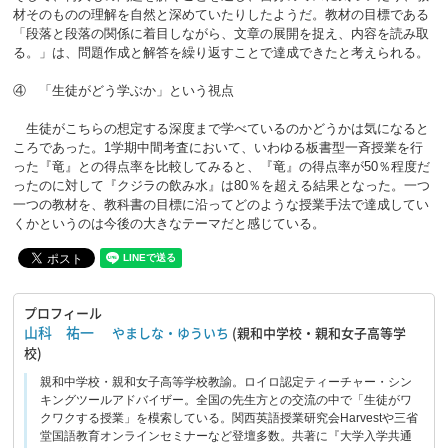
材そのものの理解を自然と深めていたりしたようだ。教材の目標である
「段落と段落の関係に着目しながら、文章の展開を捉え、内容を読み取
る。」は、問題作成と解答を繰り返すことで達成できたと考えられる。
④ 「生徒がどう学ぶか」という視点
生徒がこちらの想定する深度まで学べているのかどうかは気になると
ころであった。1学期中間考査において、いわゆる板書型一斉授業を行
った『竜』との得点率を比較してみると、『竜』の得点率が50％程度だ
ったのに対して『クジラの飲み水』は80％を超える結果となった。一つ
一つの教材を、教科書の目標に沿ってどのような授業手法で達成してい
くかというのは今後の大きなテーマだと感じている。
プロフィール
山科 祐一
やましな・ゆういち
(親和中学校・親和女子高等学
校)
親和中学校・親和女子高等学校教諭。ロイロ認定ティーチャー・シン
キングツールアドバイザー。全国の先生方との交流の中で「生徒がワ
クワクする授業」を模索している。関西英語授業研究会Harvestや三省
堂国語教育オンラインセミナーなど登壇多数。共著に『大学入学共通