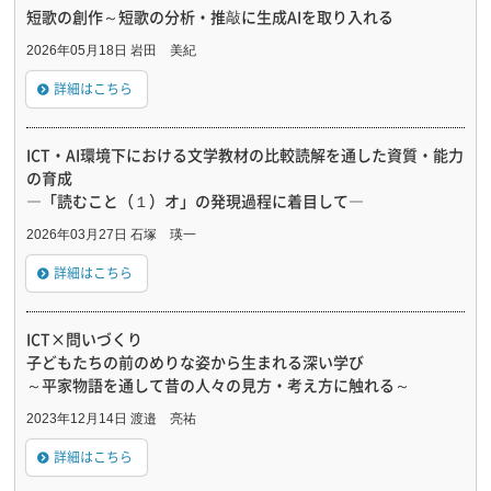
短歌の創作～短歌の分析・推敲に生成AIを取り入れる
2026年05月18日 岩田 美紀
詳細はこちら
ICT・AI環境下における文学教材の比較読解を通した資質・能力
の育成
―「読むこと（１）オ」の発現過程に着目して―
2026年03月27日 石塚 瑛一
詳細はこちら
ICT×問いづくり
子どもたちの前のめりな姿から生まれる深い学び
～平家物語を通して昔の人々の見方・考え方に触れる～
2023年12月14日 渡邉 亮祐
詳細はこちら