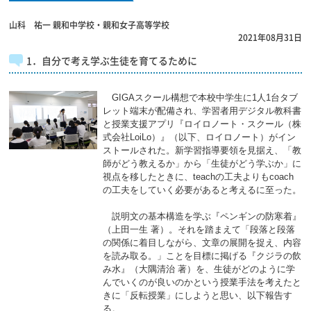
山科 祐一
親和中学校・親和女子高等学校
2021年08月31日
1．自分で考え学ぶ生徒を育てるために
GIGAスクール構想で本校中学生に1人1台タブ
レット端末が配備され、学習者用デジタル教科書
と授業支援アプリ『ロイロノート・スクール（株
式会社LoiLo）』（以下、ロイロノート）がイン
ストールされた。新学習指導要領を見据え、「教
師がどう教えるか」から「生徒がどう学ぶか」に
視点を移したときに、teachの工夫よりもcoach
の工夫をしていく必要があると考えるに至った。
説明文の基本構造を学ぶ『ペンギンの防寒着』
（上田一生 著）。それを踏まえて「段落と段落
の関係に着目しながら、文章の展開を捉え、内容
を読み取る。」ことを目標に掲げる『クジラの飲
み水』（大隅清治 著）を、生徒がどのように学
んでいくのが良いのかという授業手法を考えたと
きに「反転授業」にしようと思い、以下報告す
る。